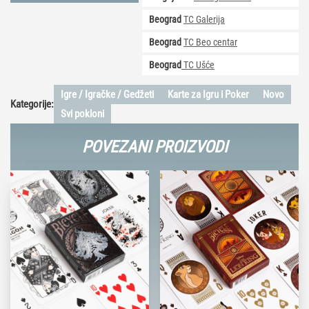
Beograd
TC Galerija
Beograd
TC Beo centar
Beograd
TC Ušće
Igre / Igračke / Gedžeti
Karte za Igru i Poker
Novo
Kategorije:
Svi pokloni
POVEZANI PROIZVODI