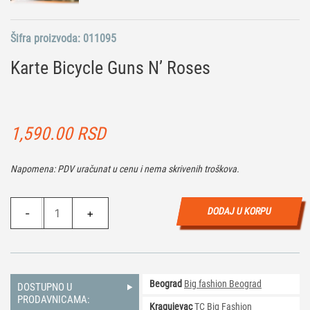
Šifra proizvoda:
011095
Karte Bicycle Guns N’ Roses
1,590.00
RSD
Napomena: PDV uračunat u cenu i nema skrivenih troškova.
Karte
DODAJ U KORPU
-
+
Bicycle
Guns
N'
Roses
Beograd
Big fashion Beograd
količina
DOSTUPNO U
PRODAVNICAMA:
Kragujevac
TC Big Fashion