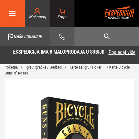
Moj nalog
NAŠE LOKACIJE
EKSPEDICIJA IMA 8 MALOPRODAJA U SRBIJI!
Pogledaj više
Početna
/
Igre / Igračke / Gedžeti
/
Karte za Igru i Poker
/ Karte Bicycle
Guns N’ Roses