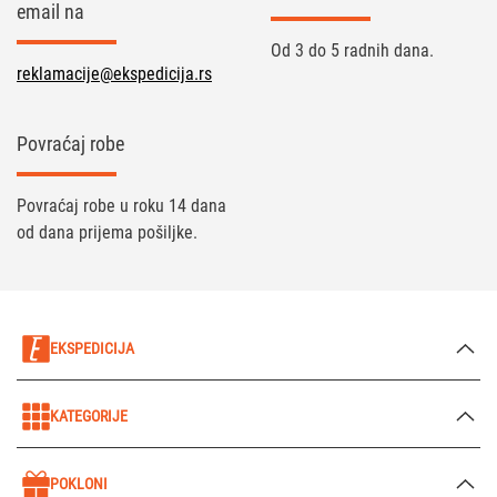
email na
Od 3 do 5 radnih dana.
reklamacije@ekspedicija.rs
Povraćaj robe
Povraćaj robe u roku 14 dana
od dana prijema pošiljke.
EKSPEDICIJA
KATEGORIJE
POKLONI