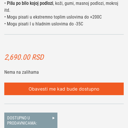
•
Pišu po bilo kojoj podlozi
, koži, gumi, masnoj podlozi, mokroj
itd.
• Mogu pisati u ekstremno toplim uslovima do +200C
• Mogu pisati I u hladnim uslovima do -35C
2,690.00
RSD
Nema na zalihama
Obavesti me kad bude dostupno
DOSTUPNO U
PRODAVNICAMA: