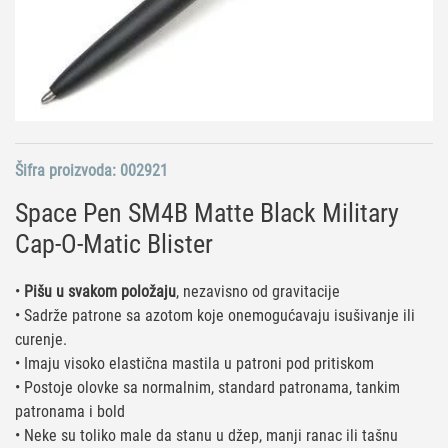
Šifra proizvoda:
002921
Space Pen SM4B Matte Black Military
Cap-O-Matic Blister
•
Pišu u svakom položaju
, nezavisno od gravitacije
• Sadrže patrone sa azotom koje onemogućavaju isušivanje ili
curenje.
• Imaju visoko elastična mastila u patroni pod pritiskom
• Postoje olovke sa normalnim, standard patronama, tankim
patronama i bold
• Neke su toliko male da stanu u džep, manji ranac ili tašnu