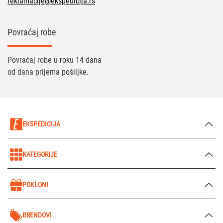
reklamacije@ekspedicija.rs
Povraćaj robe
Povraćaj robe u roku 14 dana
od dana prijema pošiljke.
EKSPEDICIJA
KATEGORIJE
POKLONI
BRENDOVI