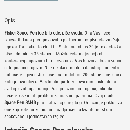
Opis
Fisher Space Pen ide bilo gde, piše svuda.
Ona Vas neće
izneveriti kada pred poslovnim partnerom potpisujete značajan
ugovor. Pa makar to činili i u Sibiru na minus 30 jer ova olovka
piše i do minus 35 stepeni. Možda ćete na jednoj od
konferencija upoznati bitnu osobu za Vaš binznis i baš u sauni
ćete postići dogovor. Nije nikakav problem da istog momenta
potpišete ugovor. Jer piše i na toploti od 200 stepeni celzijusa.
Zato je ova olovka Vaš lojalni partner u svakom poslu ali i u
svakoj životnoj situaciji. Piše po svim podlogama, tako da
nećete više imati problem za masnim papirima. Ovaj model
Space Pen SM4B
je u matiranoj crnoj boji. Odličan je poklon za
one koji vole funkcionalne i nadprosečno kvalitetne stvari
spakovane u jednostavan izgled.