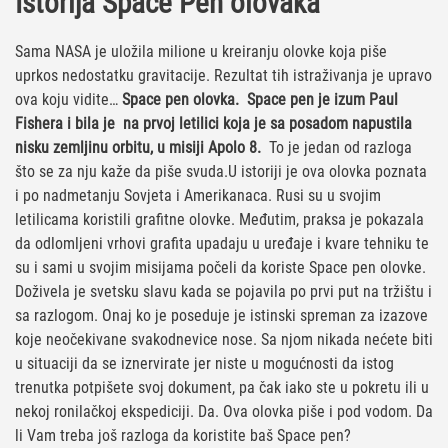
Istorija Space Pen olovaka
Sama NASA je uložila milione u kreiranju olovke koja piše
uprkos nedostatku gravitacije. Rezultat tih istraživanja je upravo
ova koju vidite…
Space pen olovka.
Space pen je izum Paul
Fishera i bila je na prvoj letilici koja je sa posadom napustila
nisku zemljinu orbitu, u misiji Apolo 8.
To je jedan od razloga
što se za nju kaže da piše svuda.U istoriji je ova olovka poznata
i po nadmetanju Sovjeta i Amerikanaca. Rusi su u svojim
letilicama koristili grafitne olovke. Međutim, praksa je pokazala
da odlomljeni vrhovi grafita upadaju u uređaje i kvare tehniku te
su i sami u svojim misijama počeli da koriste Space pen olovke.
Doživela je svetsku slavu kada se pojavila po prvi put na tržištu i
sa razlogom. Onaj ko je poseduje je istinski spreman za izazove
koje neočekivane svakodnevice nose. Sa njom nikada nećete biti
u situaciji da se iznervirate jer niste u mogućnosti da istog
trenutka potpišete svoj dokument, pa čak iako ste u pokretu ili u
nekoj ronilačkoj ekspediciji. Da. Ova olovka piše i pod vodom. Da
li Vam treba još razloga da koristite baš Space pen?