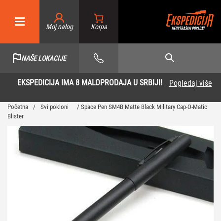
Moj nalog
NAŠE LOKACIJE
EKSPEDICIJA IMA 8 MALOPRODAJA U SRBIJI!
Pogledaj više
Početna
/
Svi pokloni
/ Space Pen SM4B Matte Black Military Cap-O-Matic
Blister