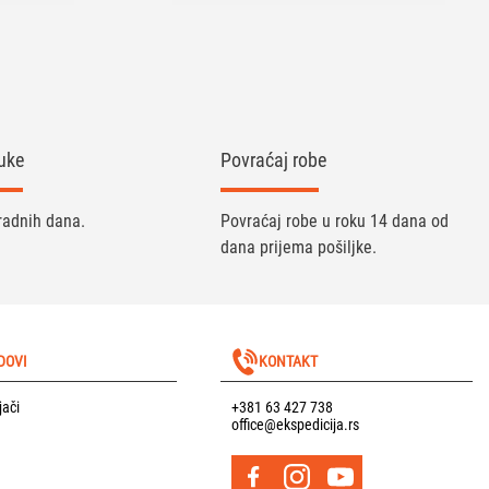
uke
Povraćaj robe
radnih dana.
Povraćaj robe u roku 14 dana od
dana prijema pošiljke.
DOVI
KONTAKT
jači
+381 63 427 738
office@ekspedicija.rs