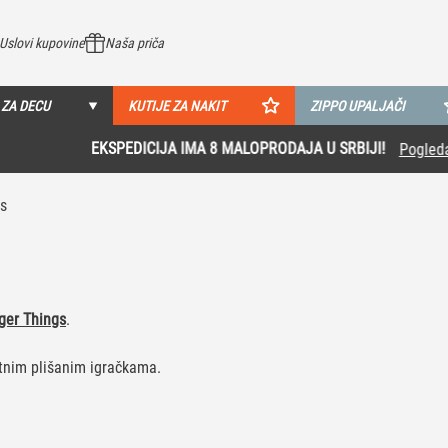
Uslovi kupovine
Naša priča
 ZA DECU
KUTIJE ZA NAKIT
ZIPPO UPALJAČI
EKSPEDICIJA IMA 8 MALOPRODAJA U SRBIJI!
Pogledaj više
gs
nger Things
.
atnim plišanim igračkama.