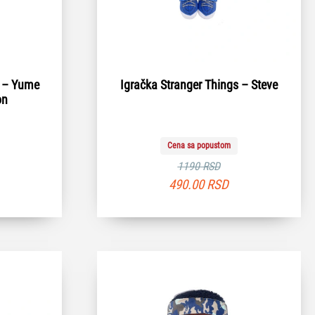
s – Yume
Igračka Stranger Things – Steve
on
Cena sa popustom
1190 RSD
490.00
RSD