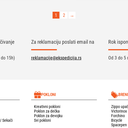
1
2
→
čivanje
Za reklamaciju poslati email na
Rok ispor
 do 15h)
reklamacije@ekspedicija.rs
Od 3 do 5 
POKLONI
BREN
Kreativni pokloni
Zippo upal
Poklon za dečka
Victorinox
Poklon za devojku
Forchino
 / Sekači
Svi pokloni
Bicycle
Spacepen