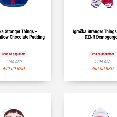
ka Stranger Things –
Igračka Stranger Thing
llow Chocolate Pudding
DZNR Demogorg
Cena sa popustom
Cena sa popustom
1190 RSD
1190 RSD
490.00
RSD
490.00
RSD