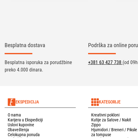
Besplatna dostava
Podrška za online poru
Besplatna isporuka za porudžbine
+381 63 427 738
(od 09h
preko 4.000 dinara.
EKSPEDICIJA
KATEGORIJE
O nama
Kreativni pokloni
Karijera u Ekspediciji
Kutije za Satove / Nakit
Uslovi kupovine
Zippo
Obaveštenja
Hjumidori / Breneri / Piksle
Celokupna ponuda
za tompuse