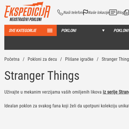
Naši telefoni
Naše lokacije
Blog
SVE KATEGORIJE
POKLONI
POKLONI
Početna
/
Pokloni za decu
/
Plišane igračke
/
Stranger Thin
Stranger Things
Uživajte u mekanim verzijama vaših omiljenih likova
iz serije Stra
Idealan poklon za svakog fana koji želi da upotpuni kolekciju unik