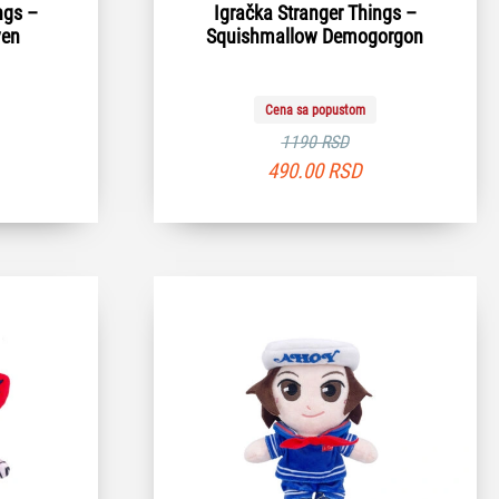
ngs –
Igračka Stranger Things –
ven
Squishmallow Demogorgon
Cena sa popustom
1190 RSD
490.00
RSD