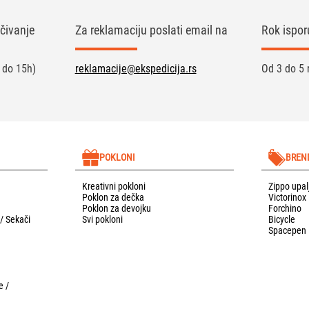
čivanje
Za reklamaciju poslati email na
Rok ispor
 do 15h)
reklamacije@ekspedicija.rs
Od 3 do 5 
POKLONI
BREN
Kreativni pokloni
Zippo upal
Poklon za dečka
Victorinox
Poklon za devojku
Forchino
 / Sekači
Svi pokloni
Bicycle
Spacepen
e /