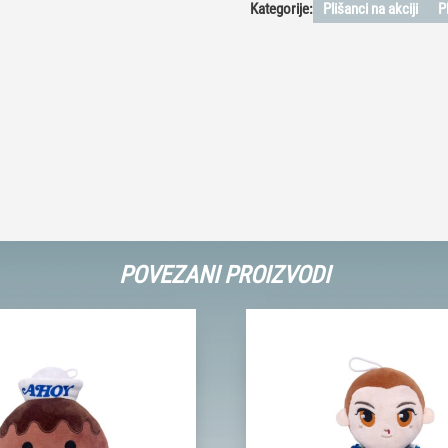
Kategorije:
Plišanci na akciji
P
POVEZANI PROIZVODI