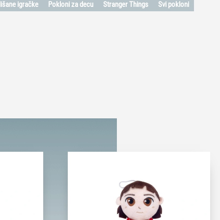
lišane igračke
Pokloni za decu
Stranger Things
Svi pokloni