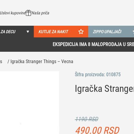
Uslovi kupovine
Naša priča
 ZA DECU
KUTIJE ZA NAKIT
ZIPPO UPALJAČI
EKSPEDICIJA IMA 8 MALOPRODAJA U SRBIJI!
Pogledaj više
gs
/ Igračka Stranger Things – Vecna
Šifra proizvoda:
010875
Igračka Strange
1190 RSD
490.00
RSD