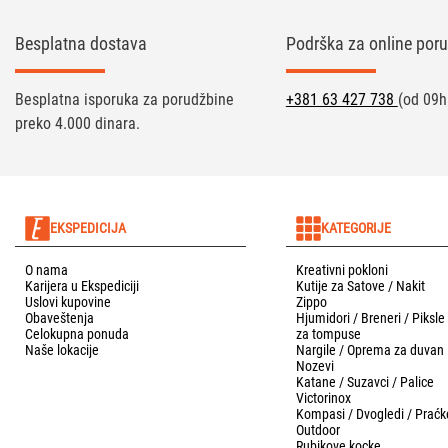
Besplatna dostava
Podrška za online poru
Besplatna isporuka za porudžbine
+381 63 427 738
(od 09h
preko 4.000 dinara.
EKSPEDICIJA
KATEGORIJE
O nama
Kreativni pokloni
Karijera u Ekspediciji
Kutije za Satove / Nakit
Uslovi kupovine
Zippo
Obaveštenja
Hjumidori / Breneri / Piksle
Celokupna ponuda
za tompuse
Naše lokacije
Nargile / Oprema za duvan
Nozevi
Katane / Suzavci / Palice
Victorinox
Kompasi / Dvogledi / Praćk
Outdoor
Rubikove kocke