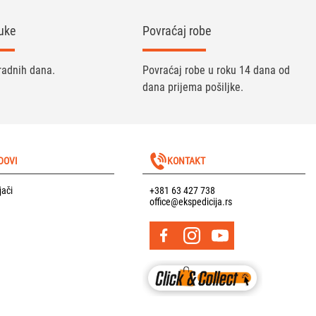
uke
Povraćaj robe
radnih dana.
Povraćaj robe u roku 14 dana od
dana prijema pošiljke.
DOVI
KONTAKT
jači
+381 63 427 738
office@ekspedicija.rs