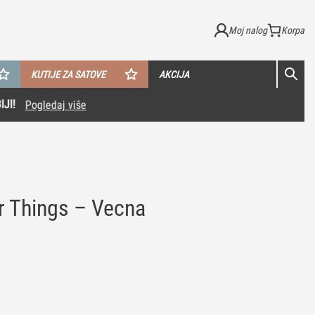
Moj nalog
KUTIJE ZA SATOVE
AKCIJA
r Things – Vecna