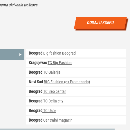
ema skrivenih troškova.
DODAJ U KORPU
Beograd
Big fashion Beograd
Kragujevac
TC Big Fashion
Beograd
TC Galerija
Novi Sad
BIG Fashion (ex Promenada)
Beograd
TC Beo centar
Beograd
TC Delta city
Beograd
TC Ušće
Beograd
Centralni magacin