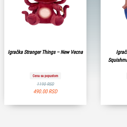
Igračka Stranger Things – New Vecna
Igrač
Squishma
Cena sa popustom
1190 RSD
490.00
RSD