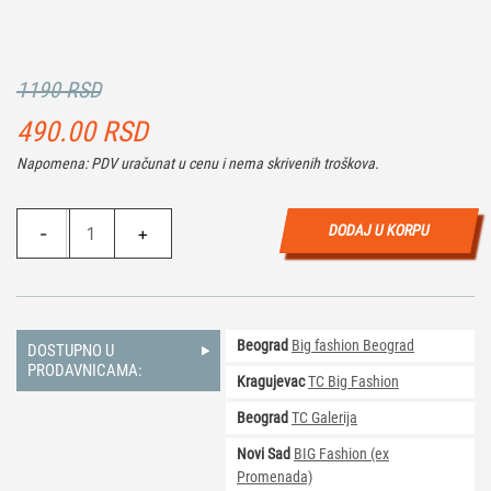
1190 RSD
490.00
RSD
Napomena: PDV uračunat u cenu i nema skrivenih troškova.
Igračka
DODAJ U KORPU
-
+
Stranger
Things
-
Max
Beograd
Big fashion Beograd
količina
DOSTUPNO U
PRODAVNICAMA:
Kragujevac
TC Big Fashion
Beograd
TC Galerija
Novi Sad
BIG Fashion (ex
Promenada)