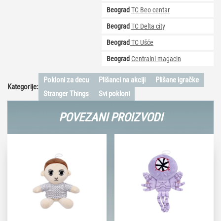
Beograd
TC Beo centar
Beograd
TC Delta city
Beograd
TC Ušće
Beograd
Centralni magacin
Pokloni za decu
Plišanci na akciji
Plišane igračke
Kategorije:
Stranger Things
Svi pokloni
POVEZANI PROIZVODI