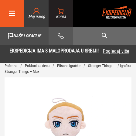
Moj nalog
NAŠE LOKACIJE
EKSPEDICIJA IMA 8 MALOPRODAJA U SRBIJI!
Pogledaj više
Početna
/
Pokloni za decu
/
Plišane igračke
/
Stranger Things
/ Igračka
Stranger Things – Max