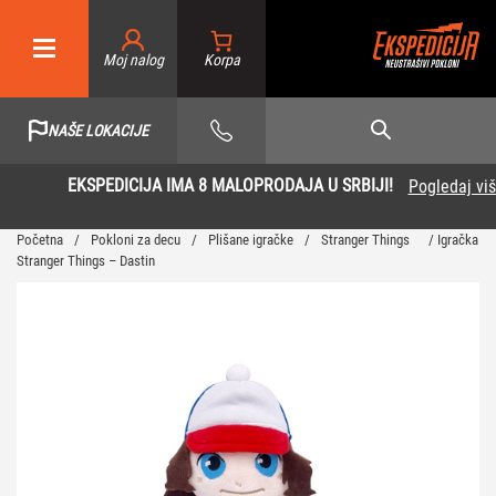
Moj nalog
NAŠE LOKACIJE
EKSPEDICIJA IMA 8 MALOPRODAJA U SRBIJI!
Pogledaj više
Početna
/
Pokloni za decu
/
Plišane igračke
/
Stranger Things
/ Igračka
Stranger Things – Dastin