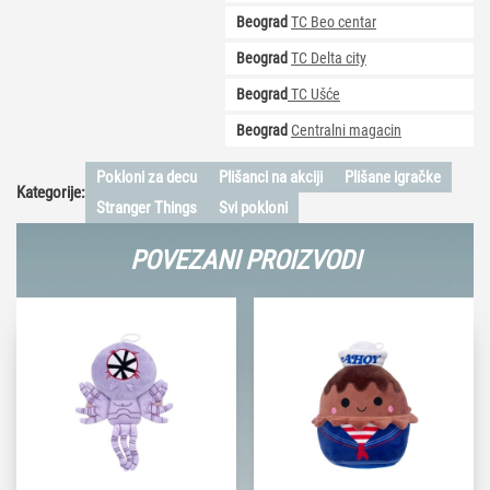
Beograd
TC Beo centar
Beograd
TC Delta city
Beograd
TC Ušće
Beograd
Centralni magacin
Pokloni za decu
Plišanci na akciji
Plišane igračke
Kategorije:
Stranger Things
Svi pokloni
POVEZANI PROIZVODI