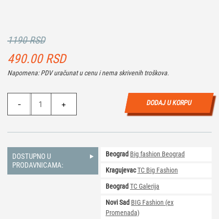
1190 RSD
490.00
RSD
Napomena: PDV uračunat u cenu i nema skrivenih troškova.
Igračka
DODAJ U KORPU
-
+
Stranger
Things
-
Dastin
Beograd
Big fashion Beograd
količina
DOSTUPNO U
PRODAVNICAMA:
Kragujevac
TC Big Fashion
Beograd
TC Galerija
Novi Sad
BIG Fashion (ex
Promenada)