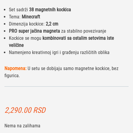
Set sadrži
38 magnetnih kockica
Tema:
Minecraft
Dimenzija kockice:
2,2 cm
PRO super jačina magneta
za stabilno povezivanje
Kockice se mogu
kombinovati sa ostalim setovima iste
veličine
Namenjeno kreativnoj igri i građenju različitih oblika
Napomena:
U setu se dobijaju samo magnetne kockice, bez
figurica.
2,290.00
RSD
Nema na zalihama