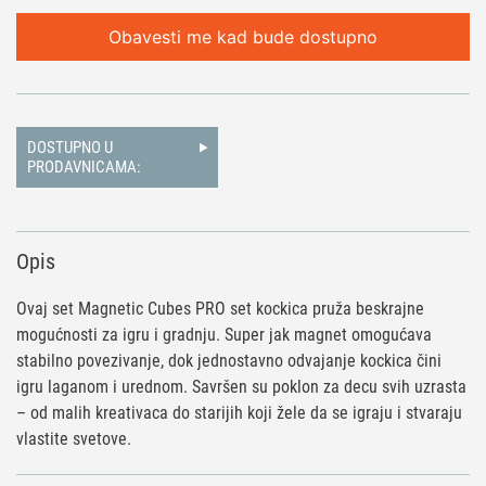
Obavesti me kad bude dostupno
DOSTUPNO U
PRODAVNICAMA:
Opis
Ovaj set Magnetic Cubes PRO set kockica pruža beskrajne
mogućnosti za igru i gradnju. Super jak magnet omogućava
stabilno povezivanje, dok jednostavno odvajanje kockica čini
igru laganom i urednom. Savršen su poklon za decu svih uzrasta
– od malih kreativaca do starijih koji žele da se igraju i stvaraju
vlastite svetove.