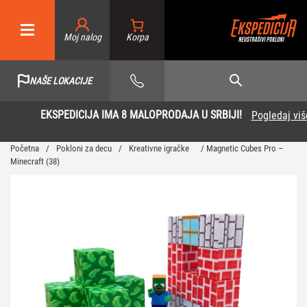
Moj nalog
NAŠE LOKACIJE
EKSPEDICIJA IMA 8 MALOPRODAJA U SRBIJI!
Pogledaj više
Početna
/
Pokloni za decu
/
Kreativne igračke
/ Magnetic Cubes Pro –
Minecraft (38)