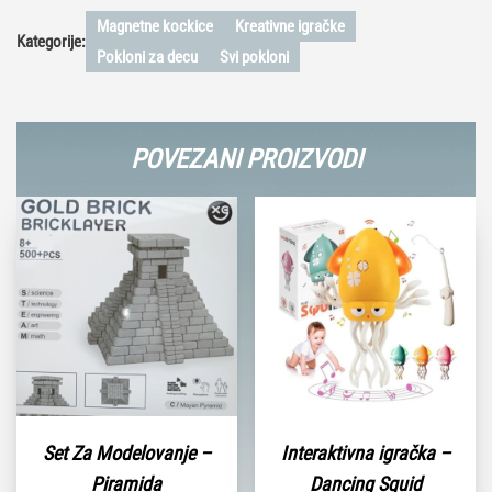
Magnetne kockice
Kreativne igračke
Kategorije:
Pokloni za decu
Svi pokloni
POVEZANI PROIZVODI
Set Za Modelovanje –
Interaktivna igračka –
Piramida
Dancing Squid