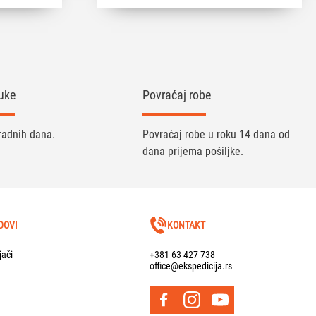
uke
Povraćaj robe
radnih dana.
Povraćaj robe u roku 14 dana od
dana prijema pošiljke.
DOVI
KONTAKT
jači
+381 63 427 738
office@ekspedicija.rs