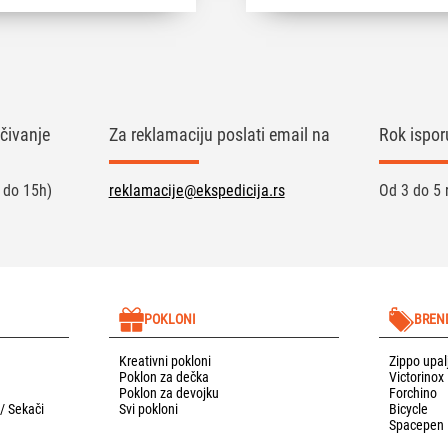
čivanje
Za reklamaciju poslati email na
Rok ispor
 do 15h)
reklamacije@ekspedicija.rs
Od 3 do 5 
POKLONI
BREN
Kreativni pokloni
Zippo upal
Poklon za dečka
Victorinox
Poklon za devojku
Forchino
 / Sekači
Svi pokloni
Bicycle
Spacepen