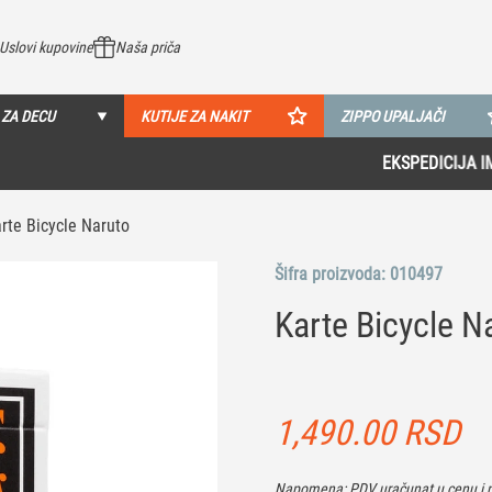
Uslovi kupovine
Naša priča
 ZA DECU
KUTIJE ZA NAKIT
ZIPPO UPALJAČI
EKSPEDICIJA IMA 8 MALOPRODAJA U SRBIJI!
Pogledaj više
rte Bicycle Naruto
Šifra proizvoda:
010497
Karte Bicycle N
1,490.00
RSD
Napomena: PDV uračunat u cenu i n