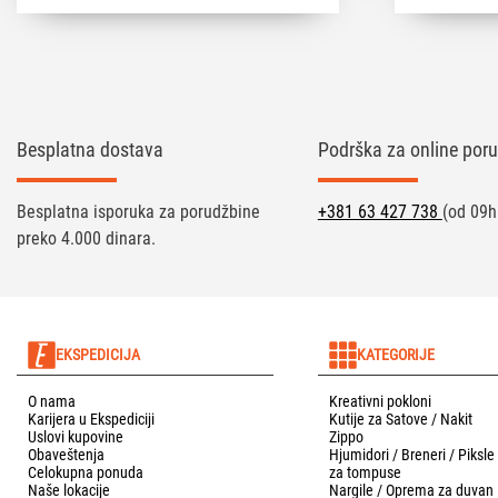
Besplatna dostava
Podrška za online poru
Besplatna isporuka za porudžbine
+381 63 427 738
(od 09h
preko 4.000 dinara.
EKSPEDICIJA
KATEGORIJE
O nama
Kreativni pokloni
Karijera u Ekspediciji
Kutije za Satove / Nakit
Uslovi kupovine
Zippo
Obaveštenja
Hjumidori / Breneri / Piksle
Celokupna ponuda
za tompuse
Naše lokacije
Nargile / Oprema za duvan