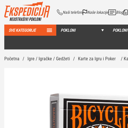
Naši telefoni
Naše lokacije
Blog
SVE KATEGORIJE
POKLONI
POKLONI
Početna
/
Igre / Igračke / Gedžeti
/
Karte za Igru i Poker
/ Ka