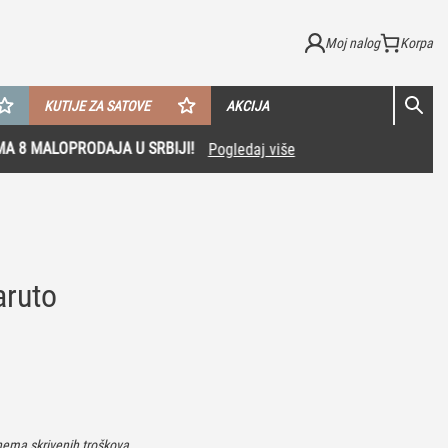
Moj nalog
KUTIJE ZA SATOVE
AKCIJA
aruto
ema skrivenih troškova.