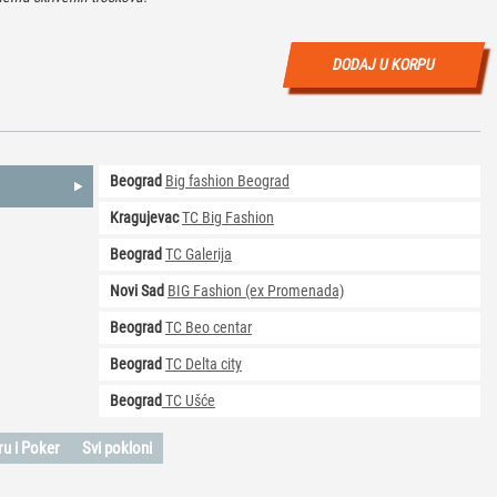
DODAJ U KORPU
Beograd
Big fashion Beograd
Kragujevac
TC Big Fashion
Beograd
TC Galerija
Novi Sad
BIG Fashion (ex Promenada)
Beograd
TC Beo centar
Beograd
TC Delta city
Beograd
TC Ušće
ru i Poker
Svi pokloni