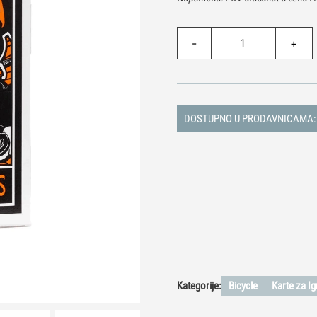
Karte
-
+
Bicycle
Naruto
količina
DOSTUPNO U PRODAVNICAMA:
Kategorije:
Bicycle
Karte za Ig