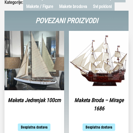
Kategorije:
Makete / Figure
Makete brodova
Svi pokloni
POVEZANI PROIZVODI
Maketa Jedrenjak 100cm
Maketa Broda – Mirage
1686
Besplatna dostava
Besplatna dostava