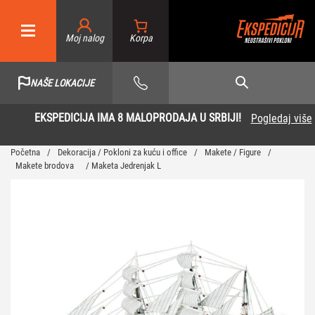
Moj nalog
NAŠE LOKACIJE
EKSPEDICIJA IMA 8 MALOPRODAJA U SRBIJI!
Pogledaj više
Početna
/
Dekoracija / Pokloni za kuću i office
/
Makete / Figure
/
Makete brodova
/ Maketa Jedrenjak L