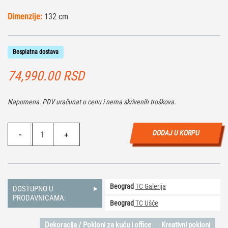
Dimenzije:
132 cm
Besplatna dostava
74,990.00
RSD
Napomena: PDV uračunat u cenu i nema skrivenih troškova.
Maketa
DODAJ U KORPU
-
+
Jedrenjak
L
količina
Beograd
TC Galerija
DOSTUPNO U
PRODAVNICAMA:
Beograd
TC Ušće
Dekoracija / Pokloni za kuću i office
Kreativni pokloni