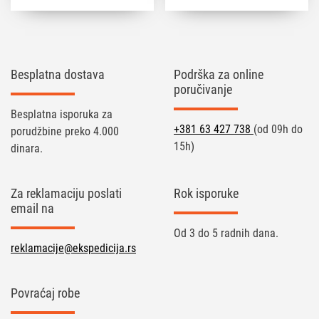
Besplatna dostava
Podrška za online
poručivanje
Besplatna isporuka za
+381 63 427 738
(od 09h do
porudžbine preko 4.000
15h)
dinara.
Za reklamaciju poslati
Rok isporuke
email na
Od 3 do 5 radnih dana.
reklamacije@ekspedicija.rs
Povraćaj robe