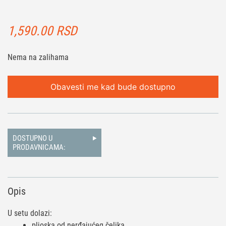
1,590.00
RSD
Nema na zalihama
Obavesti me kad bude dostupno
DOSTUPNO U
PRODAVNICAMA:
Opis
U setu dolazi:
pljoska od nerđajućeg čelika