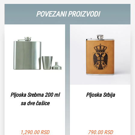
POVEZANI PROIZVODI
Pljoska Srebrna 200 ml
Pljoska Srbija
sa dve čašice
1,290.00
RSD
790.00
RSD