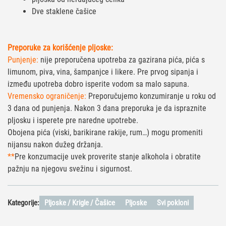
Dve staklene čašice
Preporuke za korišćenje pljoske:
Punjenje:
nije preporučena upotreba za gazirana pića, pića s
limunom, piva, vina, šampanjce i likere. Pre prvog sipanja i
između upotreba dobro isperite vodom sa malo sapuna.
Vremensko ograničenje:
Preporučujemo konzumiranje u roku od
3 dana od punjenja. Nakon 3 dana preporuka je da ispraznite
pljosku i isperete pre naredne upotrebe.
Obojena pića (viski, barikirane rakije, rum…) mogu promeniti
nijansu nakon dužeg držanja.
**
Pre konzumacije uvek proverite stanje alkohola i obratite
pažnju na njegovu svežinu i sigurnost.
Kategorije:
Pljoske / Krigle / Čašice
Pljoske
Svi pokloni