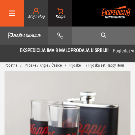
Moj nalog
NAŠE LOKACIJE
EKSPEDICIJA IMA 8 MALOPRODAJA U SRBIJI!
Pogledaj više
Početna
/
Pljoske / Krigle / Čašice
/
Pljoske
/ Pljoska set Happy Hour