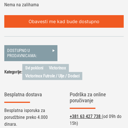
Nema na zalihama
Obavesti me kad bude dostupno
DOSTUPNO U
PRODAVNICAMA:
Svi pokloni
Victorinox
Kategorije:
Victorinox Futrole / Ulje / Dodaci
Besplatna dostava
Podrška za online
poručivanje
Besplatna isporuka za
+381 63 427 738
(od 09h do
porudžbine preko 4.000
15h)
dinara.