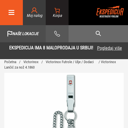
Moj nalog
NAŠE LOKACIJE
EKSPEDICIJA IMA 8 MALOPRODAJA U SRBIJI!
Pogledaj više
Početna
/
Victorinox
/
Victorinox Futrole / Ulje / Dodaci
/ Victorinox
Lančić za nož 4.1860