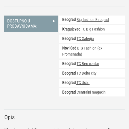
Satin
Chrome
205
Beograd
Big fashion Beograd
količina
DOSTUPNO U
PRODAVNICAMA:
Kragujevac
TC Big Fashion
Beograd
TC Galerija
Novi Sad
BIG Fashion (ex
Promenada)
Beograd
TC Beo centar
Beograd
TC Delta city
Beograd
TC Ušće
Beograd
Centralni magacin
Opis