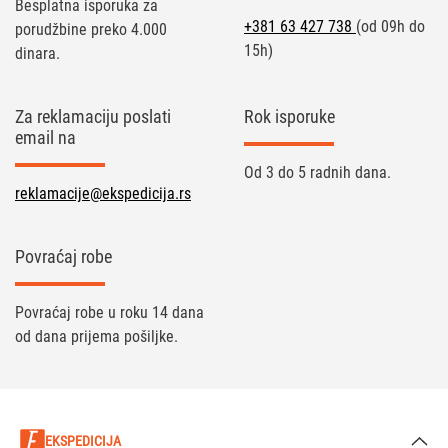
Besplatna isporuka za
+381 63 427 738
(od 09h do
porudžbine preko 4.000
15h)
dinara.
Za reklamaciju poslati
Rok isporuke
email na
Od 3 do 5 radnih dana.
reklamacije@ekspedicija.rs
Povraćaj robe
Povraćaj robe u roku 14 dana
od dana prijema pošiljke.
EKSPEDICIJA