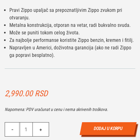
Pravi Zippo upaljač sa prepoznatljivim Zippo zvukom pri
otvaranju.
Metalna konstrukcija, otporan na vetar, radi bukvalno svuda.
Može se puniti tokom celog života.
Za najbolje performanse koristite Zippo benzin, kremen i fitilj.
Napravljen u Americi, doživotna garancija (ako ne radi Zippo
ga popravi besplatno).
2,990.00
RSD
Napomena: PDV uračunat u cenu i nema skrivenih troškova.
Zippo
DODAJ U KORPU
-
+
Engraved