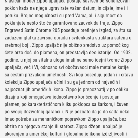
Klasičan model Zippo upaljača postaje savršen personalizovan
poklon kada na njega ugravirate važan datum, inicijale, ime ili
poruku. Brojne mogućnosti su pred Vama, ali i sigurnost da
poklanjate nešto što će garantovano zauvek da traje. Zippo
Engraved Satin Chrome 205 poseduje prefinjen izgled, za šta su
zaduženi glatka završna obrada i svilenkasta struktura satena u
srebrnoj boji. Zippo upaljač nije obično sredstvo uz pomoć kog
ćete brzo doći do plamena, on predstavlja deo istorije. Od 1932.
godine, u njoj su vitalnu ulogu imali ne samo idejni tvorac Zippo
upaljača, već i Vi, odnosno svi obožavaoci male metalne kutije
sa čestim prizvukom umetnosti. Svi koji poseduju jedan ili čitavu
kolekciju Zippo upaljača učinili su ga jednom od najvećih i
najpoznatijih američkih ikona. Zippo je prepoznatljiv po obliku i
dizajnu koji omogućava jednostavno korišćenje i postojan
plamen, po karakterističnom kliku poklopca sa šarkom, i čuven
po svojoj doživotnoj garanciji. Nije poznato da je do sada neko
imao potrebe za mehaničkom popravkom Zippo upaljača, bez
obzira na njegovo stanje ili starost. Zippo džepni upaljač je
ukorenjen u američkoj kulturi i globalna je ikona izdržljivosti i