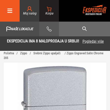
Moj nalog
NAŠE LOKACIJE
EKSPEDICIJA IMA 8 MALOPRODAJA U SRBIJI!
Pogledaj više
Početna
/
Zippo
/
Srebrni Zippo upaljači
/ Zippo Engraved Satin Chrome
205