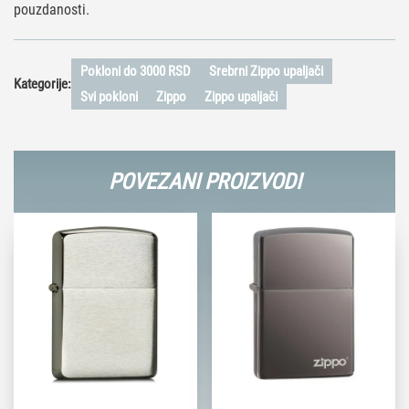
pouzdanosti.
Pokloni do 3000 RSD
Srebrni Zippo upaljači
Kategorije:
Svi pokloni
Zippo
Zippo upaljači
POVEZANI PROIZVODI