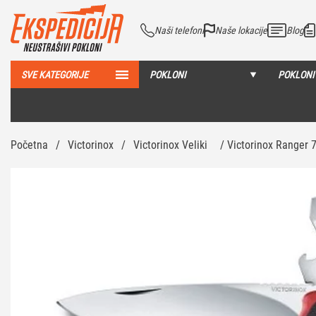
Naši telefoni
Naše lokacije
Blog
SVE KATEGORIJE
POKLONI
POKLONI
Početna
/
Victorinox
/
Victorinox Veliki
/ Victorinox Ranger 