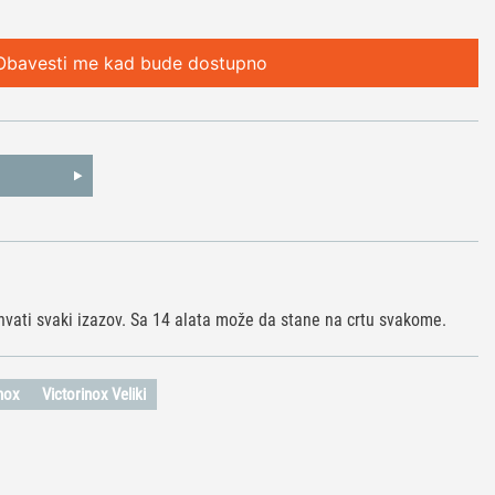
Obavesti me kad bude dostupno
hvati svaki izazov. Sa 14 alata može da stane na crtu svakome.
inox
Victorinox Veliki