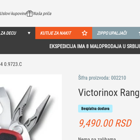
Uslovi kupovine
Naša priča
 ZA DECU
KUTIJE ZA NAKIT
ZIPPO UPALJAČI
EKSPEDICIJA IMA 8 MALOPRODAJA U SRBIJI!
Pogledaj više
74 0.9723.C
Šifra proizvoda:
002210
Victorinox Rang
Besplatna dostava
9,490.00
RSD
Nema na zalihama