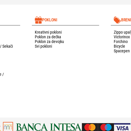
POKLONI
BREN
Kreativni pokloni
Zippo upal
Poklon za dečka
Victorinox
Poklon za devojku
Forchino
 / Sekači
Svi pokloni
Bicycle
Spacepen
e /