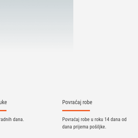
uke
Povraćaj robe
radnih dana.
Povraćaj robe u roku 14 dana od
dana prijema pošiljke.