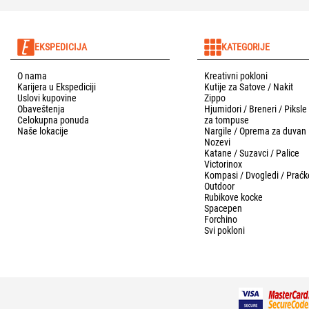
EKSPEDICIJA
KATEGORIJE
O nama
Kreativni pokloni
Karijera u Ekspediciji
Kutije za Satove / Nakit
Uslovi kupovine
Zippo
Obaveštenja
Hjumidori / Breneri / Piksle
Celokupna ponuda
za tompuse
Naše lokacije
Nargile / Oprema za duvan
Nozevi
Katane / Suzavci / Palice
Victorinox
Kompasi / Dvogledi / Praćk
Outdoor
Rubikove kocke
Spacepen
Forchino
Svi pokloni