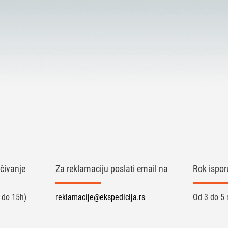
čivanje
Za reklamaciju poslati email na
Rok ispor
 do 15h)
reklamacije@ekspedicija.rs
Od 3 do 5 