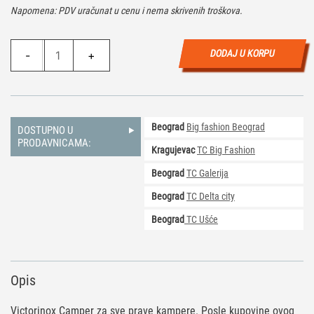
Napomena: PDV uračunat u cenu i nema skrivenih troškova.
Victorinox
DODAJ U KORPU
-
+
Camper
Crveni
1.3613
količina
Beograd
Big fashion Beograd
DOSTUPNO U
PRODAVNICAMA:
Kragujevac
TC Big Fashion
Beograd
TC Galerija
Beograd
TC Delta city
Beograd
TC Ušće
Opis
Victorinox Camper za sve prave kampere. Posle kupovine ovog