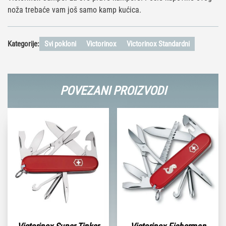
noža trebaće vam još samo kamp kućica.
Kategorije:
Svi pokloni
Victorinox
Victorinox Standardni
POVEZANI PROIZVODI