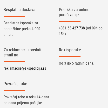
Besplatna dostava
Podrška za online
poručivanje
Besplatna isporuka za
+381 63 427 738
(od 09h do
porudžbine preko 4.000
15h)
dinara.
Za reklamaciju poslati
Rok isporuke
email na
Od 3 do 5 radnih dana.
reklamacije@ekspedicija.rs
Povraćaj robe
Povraćaj robe u roku 14 dana
od dana prijema pošiljke.