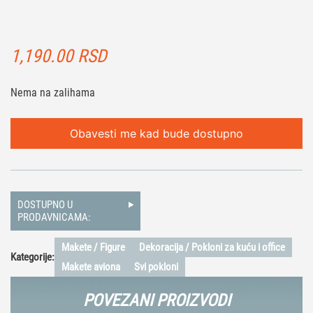
1,190.00
RSD
Nema na zalihama
Obavesti me kad bude dostupno
DOSTUPNO U
PRODAVNICAMA:
Makete / Figure
Dekoracija / Pokloni za kuću i office
Kategorije:
Makete aviona
Svi pokloni
POVEZANI PROIZVODI