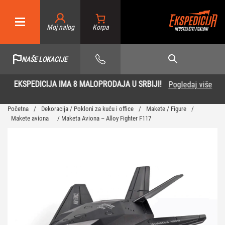
Moj nalog
NAŠE LOKACIJE
EKSPEDICIJA IMA 8 MALOPRODAJA U SRBIJI!
Pogledaj više
…
Početna
/
Dekoracija / Pokloni za kuću i office
/
Makete / Figure
/
Makete aviona
/ Maketa Aviona – Alloy Fighter F117