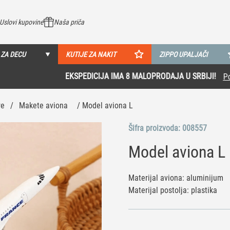
Uslovi kupovine
Naša priča
 ZA DECU
KUTIJE ZA NAKIT
ZIPPO UPALJAČI
EKSPEDICIJA IMA 8 MALOPRODAJA U SRBIJI!
Pogledaj više
re
/
Makete aviona
/ Model aviona L
Šifra proizvoda:
008557
Model aviona L
Materijal aviona: aluminijum
Materijal postolja: plastika