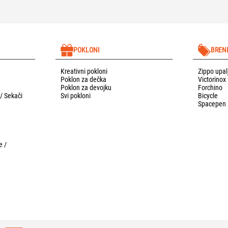
POKLONI
BREN
Kreativni pokloni
Zippo upal
Poklon za dečka
Victorinox
Poklon za devojku
Forchino
 / Sekači
Svi pokloni
Bicycle
Spacepen
e /