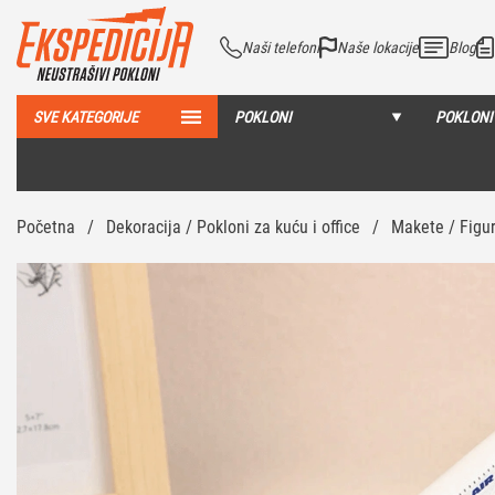
Naši telefoni
Naše lokacije
Blog
SVE KATEGORIJE
POKLONI
POKLONI
Početna
/
Dekoracija / Pokloni za kuću i office
/
Makete / Figu