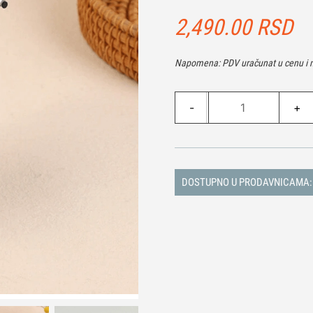
2,490.00
RSD
Napomena: PDV uračunat u cenu i n
Model
-
+
aviona
L
količina
DOSTUPNO U PRODAVNICAMA: