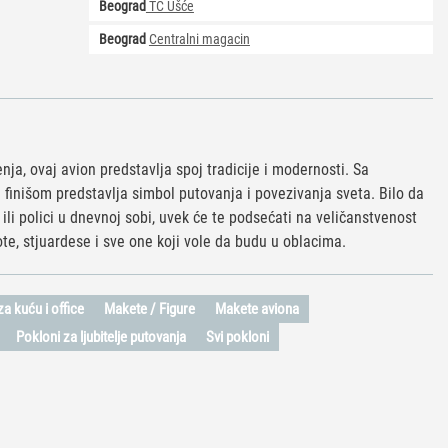
Beograd
TC Ušće
Beograd
Centralni magacin
ja, ovaj avion predstavlja spoj tradicije i modernosti. Sa
m finišom predstavlja simbol putovanja i povezivanja sveta. Bilo da
i ili polici u dnevnoj sobi, uvek će te podsećati na veličanstvenost
ote, stjuardese i sve one koji vole da budu u oblacima.
a kuću i office
Makete / Figure
Makete aviona
Pokloni za ljubitelje putovanja
Svi pokloni