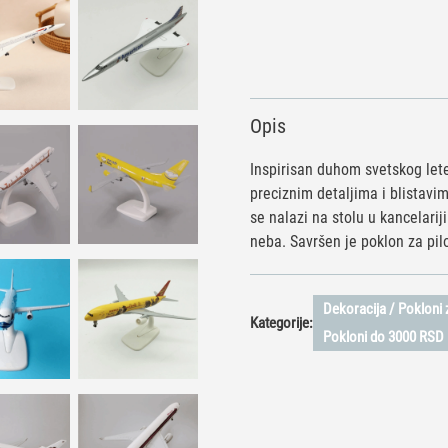
Opis
Inspirisan duhom svetskog leten
preciznim detaljima i blistavi
se nalazi na stolu u kancelarij
neba. Savršen je poklon za pil
Dekoracija / Pokloni z
Kategorije:
Pokloni do 3000 RSD