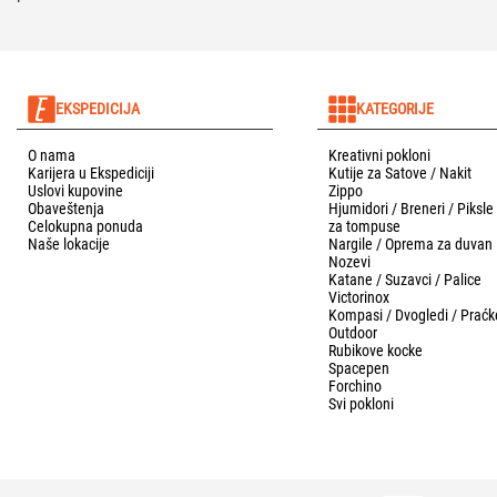
EKSPEDICIJA
KATEGORIJE
O nama
Kreativni pokloni
Karijera u Ekspediciji
Kutije za Satove / Nakit
Uslovi kupovine
Zippo
Obaveštenja
Hjumidori / Breneri / Piksle
Celokupna ponuda
za tompuse
Naše lokacije
Nargile / Oprema za duvan
Nozevi
Katane / Suzavci / Palice
Victorinox
Kompasi / Dvogledi / Praćk
Outdoor
Rubikove kocke
Spacepen
Forchino
Svi pokloni