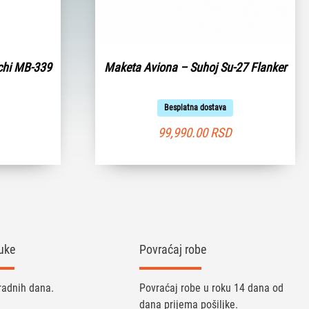
chi MB-339
Maketa Aviona – Suhoj Su-27 Flanker
Besplatna dostava
99,990.00
RSD
uke
Povraćaj robe
radnih dana.
Povraćaj robe u roku 14 dana od
dana prijema pošiljke.