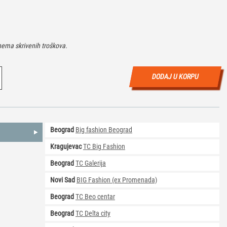
ema skrivenih troškova.
DODAJ U KORPU
Beograd
Big fashion Beograd
Kragujevac
TC Big Fashion
Beograd
TC Galerija
Novi Sad
BIG Fashion (ex Promenada)
Beograd
TC Beo centar
Beograd
TC Delta city