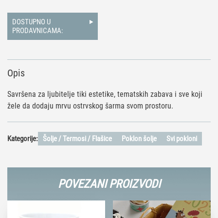
DOSTUPNO U
PRODAVNICAMA:
Opis
Savršena za ljubitelje tiki estetike, tematskih zabava i sve koji
žele da dodaju mrvu ostrvskog šarma svom prostoru.
Kategorije:
Šolje / Termosi / Flašice
Poklon šolje
Svi pokloni
POVEZANI PROIZVODI