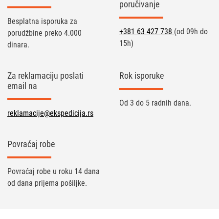
poručivanje
Besplatna isporuka za
+381 63 427 738
(od 09h do
porudžbine preko 4.000
15h)
dinara.
Za reklamaciju poslati
Rok isporuke
email na
Od 3 do 5 radnih dana.
reklamacije@ekspedicija.rs
Povraćaj robe
Povraćaj robe u roku 14 dana
od dana prijema pošiljke.