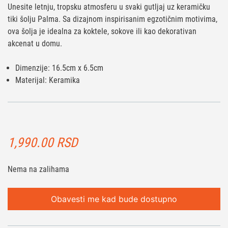
Unesite letnju, tropsku atmosferu u svaki gutljaj uz keramičku
tiki šolju Palma. Sa dizajnom inspirisanim egzotičnim motivima,
ova šolja je idealna za koktele, sokove ili kao dekorativan
akcenat u domu.
Dimenzije: 16.5cm x 6.5cm
Materijal: Keramika
1,990.00
RSD
Nema na zalihama
Obavesti me kad bude dostupno