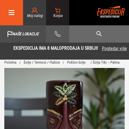
Moj nalog
NAŠE LOKACIJE
EKSPEDICIJA IMA 8 MALOPRODAJA U SRBIJI!
Pogledaj više
Početna
/
Šolje / Termosi / Flašice
/
Poklon šolje
/ Šolja Tiki – Palma