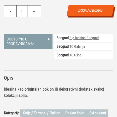
Šolja
DODAJ U KORPU
-
+
Stitch
Kornet
količina
Beograd
Big fashion Beograd
DOSTUPNO U
PRODAVNICAMA:
Beograd
TC Galerija
Beograd
TC Ušće
Opis
Idealna kao originalan poklon ili dekorativni dodatak svakoj
kolekciji šolja.
Kategorije:
Šolje / Termosi / Flašice
Poklon šolje
Svi pokloni