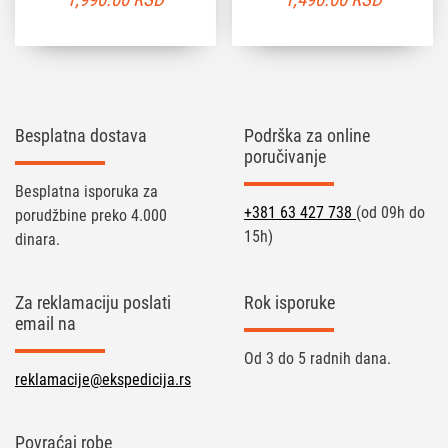
Besplatna dostava
Podrška za online
poručivanje
Besplatna isporuka za
+381 63 427 738
(od 09h do
porudžbine preko 4.000
15h)
dinara.
Za reklamaciju poslati
Rok isporuke
email na
Od 3 do 5 radnih dana.
reklamacije@ekspedicija.rs
Povraćaj robe