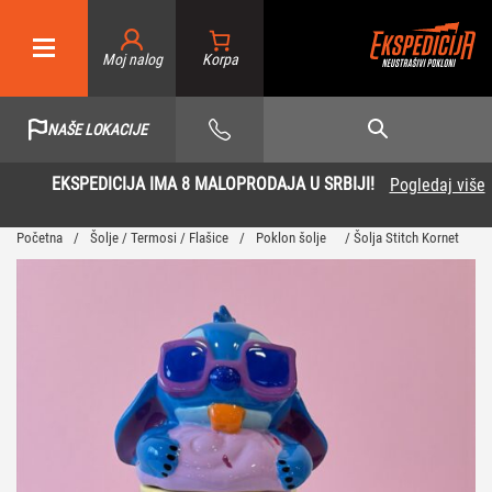
Moj nalog
NAŠE LOKACIJE
EKSPEDICIJA IMA 8 MALOPRODAJA U SRBIJI!
Pogledaj više
Početna
/
Šolje / Termosi / Flašice
/
Poklon šolje
/ Šolja Stitch Kornet