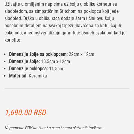
Uživajte u omiljenim napicima uz šolju u obliku korneta sa
sladoledom, sa simpatičnim Stitchom na poklopcu koji jede
sladoled. Drška u obliku srca dodaje šarm i čini ovu šolju
posebnim detaljem na svakoj trpezi. Savršena za kafu, čaj ili
čokoladu, a jedinstven dizajn garantuje osmeh svaki put kad je
koristite,
Dimenzije šolje sa poklopcem:
22cm x 12cm
Dimenzije šolje:
10.5cm x 12cm
Dimenzije poklopca:
11.5cm
Materijal:
Keramika
1,690.00
RSD
Napomena: PDV uračunat u cenu i nema skrivenih troškova.