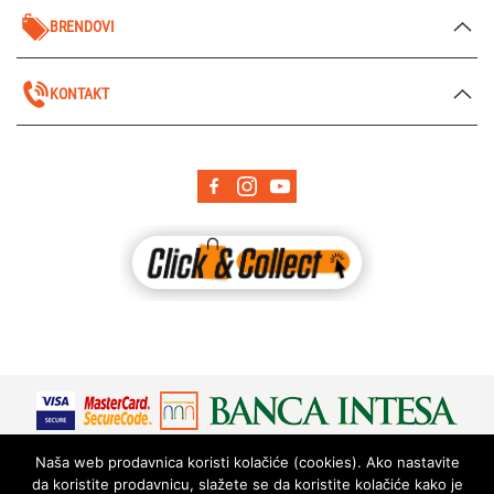
BRENDOVI
KONTAKT
Naša web prodavnica koristi kolačiće (cookies). Ako nastavite
da koristite prodavnicu, slažete se da koristite kolačiće kako je