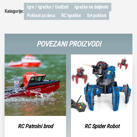
Igre / Igračke / Gedžeti
Igračke na daljinski
Kategorije:
Pokloni za decu
RC Igračke
Svi pokloni
POVEZANI PROIZVODI
RC Patrolni brod
RC Spider Robot