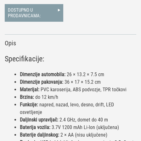
DOSTUPNO U
PRODAVNICAMA:
Opis
Specifikacije:
Dimenzije automobila:
26 × 13.2 × 7.5 cm
Dimenzije pakovanja:
36 × 17 × 15.2 cm
Materijal:
PVC karoserija, ABS podvozje, TPR točkovi
Brzina:
do 12 km/h
Funkcije:
napred, nazad, levo, desno, drift, LED
osvetljenje
Daljinski upravljač:
2.4 GHz, domet do 40 m
Baterija vozila:
3.7V 1200 mAh Li-Ion (uključena)
Baterije daljinskog:
2 × AA (nisu uključene)