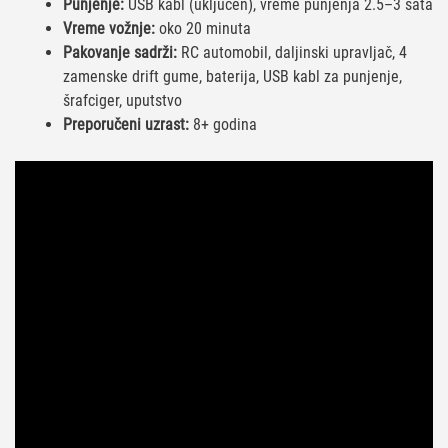
Punjenje:
USB kabl (uključen), vreme punjenja 2.5–3 sata
Vreme vožnje:
oko 20 minuta
Pakovanje sadrži:
RC automobil, daljinski upravljač, 4
zamenske drift gume, baterija, USB kabl za punjenje,
šrafciger, uputstvo
Preporučeni uzrast:
8+ godina