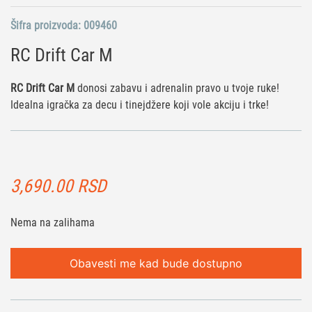
Šifra proizvoda:
009460
RC Drift Car M
RC Drift Car M
donosi zabavu i adrenalin pravo u tvoje ruke!
Idealna igračka za decu i tinejdžere koji vole akciju i trke!
3,690.00
RSD
Nema na zalihama
Obavesti me kad bude dostupno