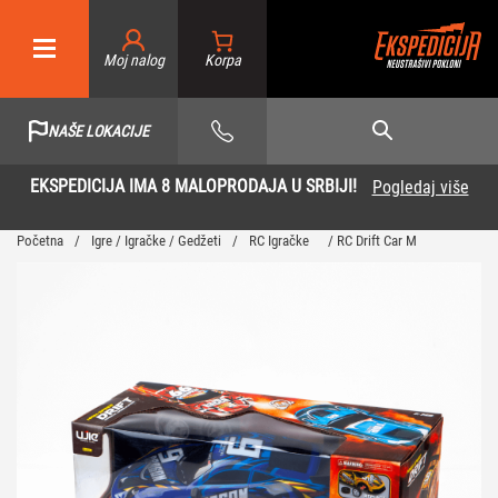
Moj nalog
NAŠE LOKACIJE
EKSPEDICIJA IMA 8 MALOPRODAJA U SRBIJI!
Pogledaj više
Početna
/
Igre / Igračke / Gedžeti
/
RC Igračke
/ RC Drift Car M