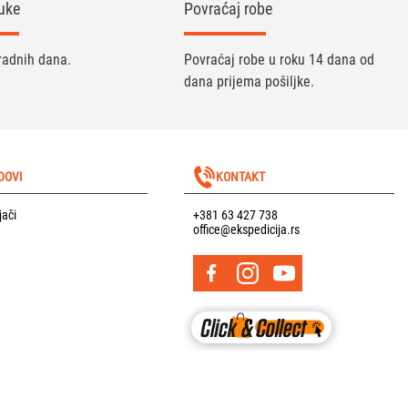
uke
Povraćaj robe
radnih dana.
Povraćaj robe u roku 14 dana od
dana prijema pošiljke.
DOVI
KONTAKT
jači
+381 63 427 738
office@ekspedicija.rs