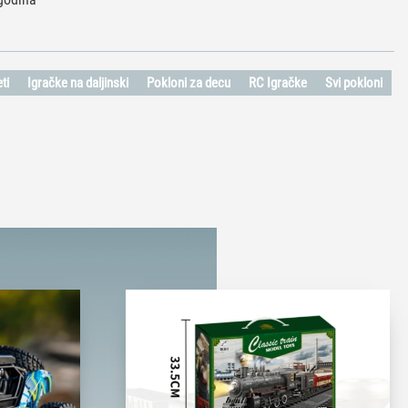
ti
Igračke na daljinski
Pokloni za decu
RC Igračke
Svi pokloni