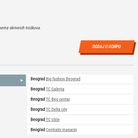
ema skrivenih troškova.
DODAJ U KORPU
Beograd
Big fashion Beograd
Beograd
TC Galerija
Beograd
TC Beo centar
Beograd
TC Delta city
Beograd
TC Ušće
Beograd
Centralni magacin