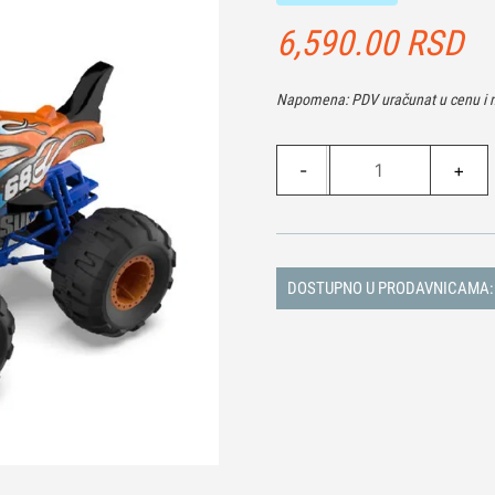
6,590.00
RSD
Napomena: PDV uračunat u cenu i n
RC
-
+
Shark
količina
DOSTUPNO U PRODAVNICAMA: