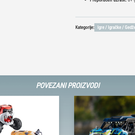
Kategorije:
Igre / Igračke / Gedže
POVEZANI PROIZVODI