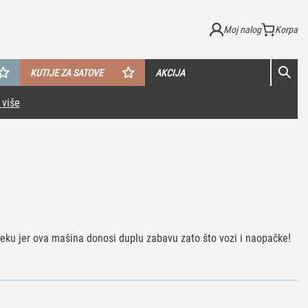
Moj nalog
KUTIJE ZA SATOVE
AKCIJA
eku jer ova mašina donosi duplu zabavu zato što vozi i naopačke!