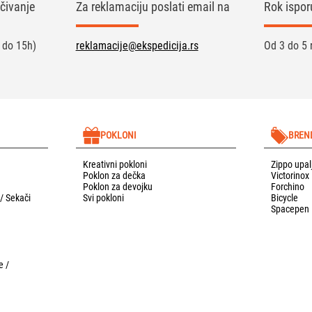
čivanje
Za reklamaciju poslati email na
Rok ispor
 do 15h)
reklamacije@ekspedicija.rs
Od 3 do 5 
POKLONI
BREN
Kreativni pokloni
Zippo upal
Poklon za dečka
Victorinox
Poklon za devojku
Forchino
 / Sekači
Svi pokloni
Bicycle
Spacepen
e /