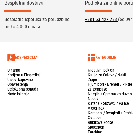
Besplatna dostava
Podrška za online poru
Besplatna isporuka za porudžbine
+381 63 427 738
(od 09h
preko 4.000 dinara.
EKSPEDICIJA
KATEGORIJE
O nama
Kreativni pokloni
Karijera u Ekspediciji
Kutije za Satove / Nakit
Uslovi kupovine
Zippo
Obaveštenja
Hjumidori / Breneri / Piksle
Celokupna ponuda
za tompuse
Naše lokacije
Nargile / Oprema za duvan
Nozevi
Katane / Suzavci / Palice
Victorinox
Kompasi / Dvogledi / Praćk
Outdoor
Rubikove kocke
Spacepen
Forchino