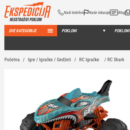
Naši telefoni
Naše lokacije
Blog
SVE KATEGORIJE
POKLONI
POKLONI
…
Početna
/
Igre / Igračke / Gedžeti
/
RC Igračke
/ RC Shark