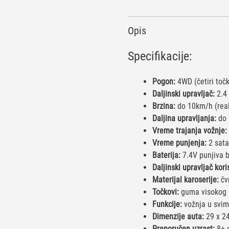
Opis
Specifikacije:
Pogon:
4WD (četiri toč
Daljinski upravljač:
2.4
Brzina:
do 10km/h (real
Daljina upravljanja:
do
Vreme trajanja vožnje:
Vreme punjenja:
2 sat
Baterija:
7.4V punjiva b
Daljinski upravljač koris
Materijal karoserije:
čv
Točkovi:
guma visokog k
Funkcije:
vožnja u svim 
Dimenzije auta:
29 x 24
Preporučen uzrast:
8+ 