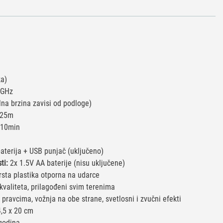
ka)
 GHz
na brzina zavisi od podloge)
 25m
10min
a
aterija + USB punjač (uključeno)
ti:
2x 1.5V AA baterije (nisu uključene)
rsta plastika otporna na udarce
valiteta, prilagođeni svim terenima
pravcima, vožnja na obe strane, svetlosni i zvučni efekti
,5 x 20 cm
godina