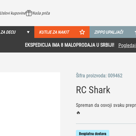
Uslovi kupovine
Naša priča
 ZA DECU
KUTIJE ZA NAKIT
ZIPPO UPALJAČI
EKSPEDICIJA IMA 8 MALOPRODAJA U SRBIJI!
Pogledaj više
Šifra proizvoda:
009462
RC Shark
Spreman da osvoji svaku prepr
🔥
Besplatna dostava