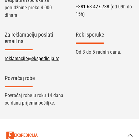
Besplatna isporuka za
+381 63 427 738
(od 09h do
porudžbine preko 4.000
15h)
dinara.
Za reklamaciju poslati
Rok isporuke
email na
Od 3 do 5 radnih dana.
reklamacije@ekspedicija.rs
Povraćaj robe
Povraćaj robe u roku 14 dana
od dana prijema pošiljke.
EKSPEDICIJA