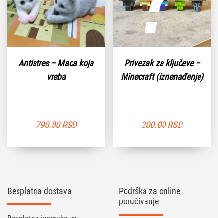
Antistres – Maca koja
Privezak za ključeve –
vreba
Minecraft (iznenađenje)
790.00
RSD
300.00
RSD
Besplatna dostava
Podrška za online
poručivanje