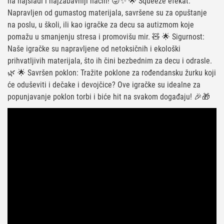
na najslađi i najzabavniji način! 😜✨ 🌟 Squeeze efekat:
Napravljen od gumastog materijala, savršene su za opuštanje
na poslu, u školi, ili kao igračke za decu sa autizmom koje
pomažu u smanjenju stresa i promovišu mir. 🧸 🌟 Sigurnost:
Naše igračke su napravljene od netoksičnih i ekološki
prihvatljivih materijala, što ih čini bezbednim za decu i odrasle.
🌿 🌟 Savršen poklon: Tražite poklone za rođendansku žurku koji
će oduševiti i dečake i devojčice? Ove igračke su idealne za
popunjavanje poklon torbi i biće hit na svakom događaju! 🎉🎁