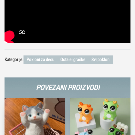
Kategorije:
Pokloni za decu
Ostale igračke
Svi pokloni
POVEZANI PROIZVODI