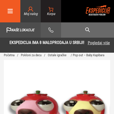
Moj nalog
NAŠE LOKACIJE
EKSPEDICIJA IMA 8 MALOPRODAJA U SRBIJI!
Pogledaj više
Početna
/
Pokloni za decu
/
Ostale igračke
/ Pop out – Baby Kapibara