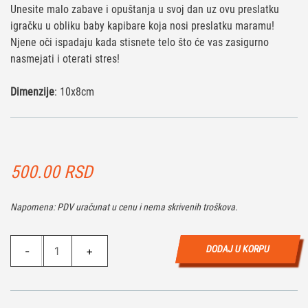
Unesite malo zabave i opuštanja u svoj dan uz ovu preslatku
igračku u obliku baby kapibare koja nosi preslatku maramu!
Njene oči ispadaju kada stisnete telo što će vas zasigurno
nasmejati i oterati stres!
Dimenzije
: 10x8cm
500.00
RSD
Napomena: PDV uračunat u cenu i nema skrivenih troškova.
Pop
DODAJ U KORPU
-
+
out
-
Baby