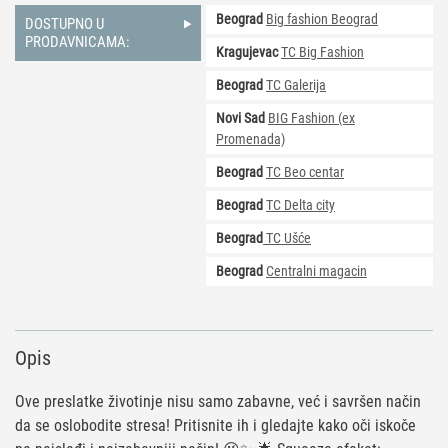
Kapibara
Beograd
Big fashion Beograd
količina
DOSTUPNO U
PRODAVNICAMA:
Kragujevac
TC Big Fashion
Beograd
TC Galerija
Novi Sad
BIG Fashion (ex
Promenada)
Beograd
TC Beo centar
Beograd
TC Delta city
Beograd
TC Ušće
Beograd
Centralni magacin
Opis
Ove preslatke životinje nisu samo zabavne, već i savršen način
da se oslobodite stresa! Pritisnite ih i gledajte kako oči iskoče