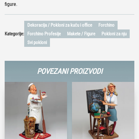
figure
.
Dekoracija / Pokloni za kuću i office
Forchino
Kategorije:
Forchino Profesije
Makete / Figure
Pokloni za nju
Svi pokloni
POVEZANI PROIZVODI