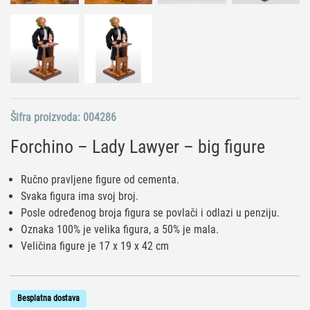
Šifra proizvoda:
004286
Forchino – Lady Lawyer – big figure
Ručno pravljene figure od cementa.
Svaka figura ima svoj broj.
Posle određenog broja figura se povlači i odlazi u penziju.
Oznaka 100% je velika figura, a 50% je mala.
Veličina figure je 17 x 19 x 42 cm
Besplatna dostava