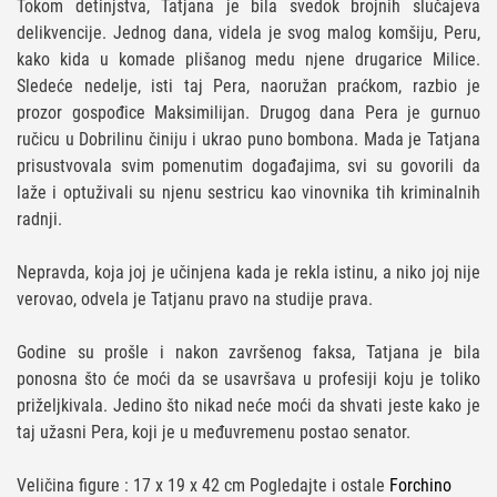
Tokom detinjstva, Tatjana je bila svedok brojnih slučajeva
delikvencije. Jednog dana, videla je svog malog komšiju, Peru,
kako kida u komade plišanog medu njene drugarice Milice.
Sledeće nedelje, isti taj Pera, naoružan praćkom, razbio je
prozor gospođice Maksimilijan. Drugog dana Pera je gurnuo
ručicu u Dobrilinu činiju i ukrao puno bombona. Mada je Tatjana
prisustvovala svim pomenutim događajima, svi su govorili da
laže i optuživali su njenu sestricu kao vinovnika tih kriminalnih
radnji.
Nepravda, koja joj je učinjena kada je rekla istinu, a niko joj nije
verovao, odvela je Tatjanu pravo na studije prava.
Godine su prošle i nakon završenog faksa, Tatjana je bila
ponosna što će moći da se usavršava u profesiji koju je toliko
priželjkivala. Jedino što nikad neće moći da shvati jeste kako je
taj užasni Pera, koji je u međuvremenu postao senator.
Veličina figure : 17 x 19 x 42 cm Pogledajte i ostale
Forchino