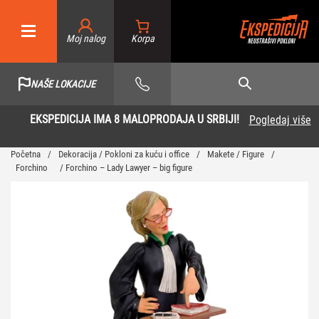
Moj nalog
NAŠE LOKACIJE
EKSPEDICIJA IMA 8 MALOPRODAJA U SRBIJI!
Pogledaj više
Početna
/
Dekoracija / Pokloni za kuću i office
/
Makete / Figure
/
Forchino
/ Forchino – Lady Lawyer – big figure