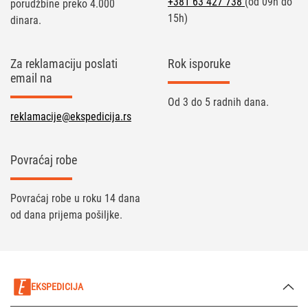
+381 63 427 738
(od 09h do
porudžbine preko 4.000
15h)
dinara.
Za reklamaciju poslati
Rok isporuke
email na
Od 3 do 5 radnih dana.
reklamacije@ekspedicija.rs
Povraćaj robe
Povraćaj robe u roku 14 dana
od dana prijema pošiljke.
EKSPEDICIJA