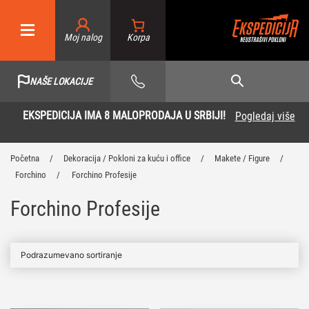
Moj nalog
NAŠE LOKACIJE
EKSPEDICIJA IMA 8 MALOPRODAJA U SRBIJI!
Pogledaj više
Početna
/
Dekoracija / Pokloni za kuću i office
/
Makete / Figure
/
Forchino
/
Forchino Profesije
Forchino Profesije