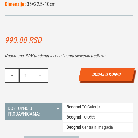
Dimenzije:
35×22,5x10cm
990.00
RSD
Napomena: PDV uračunat u cenu i nema skrivenih troškova.
Poklon
DODAJ U KORPU
-
+
Magnetna
Kutija
Brown
-
Beograd
TC Galerija
L
DOSTUPNO U
PRODAVNICAMA:
količina
Beograd
TC Ušće
Beograd
Centralni magacin