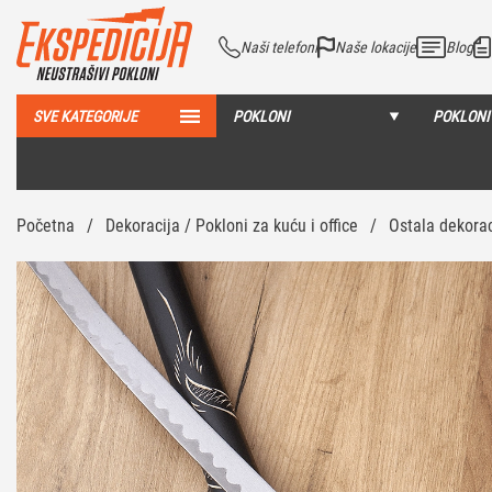
Naši telefoni
Naše lokacije
Blog
SVE KATEGORIJE
POKLONI
POKLONI
Početna
/
Dekoracija / Pokloni za kuću i office
/
Ostala dekorac