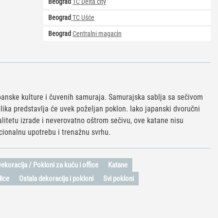
Beograd
TC Delta city
Beograd
TC Ušće
Beograd
Centralni magacin
anske kulture i čuvenih samuraja. Samurajska sablja sa sečivom
ika predstavlja će uvek poželjan poklon. Iako japanski dvoručni
litetu izrade i neverovatno oštrom sečivu, ove katane nisu
cionalnu upotrebu i trenažnu svrhu.
ekoracija / Pokloni za kuću i office
Katane
lice
Ostala dekoracija i pokloni
Svi pokloni