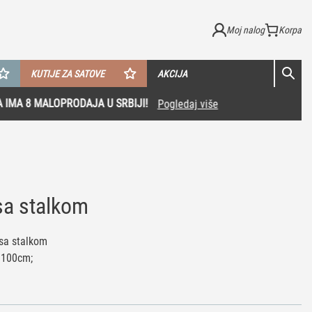
Moj nalog
KUTIJE ZA SATOVE
AKCIJA
sa stalkom
 sa stalkom
 100cm;