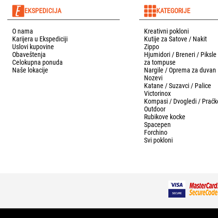
EKSPEDICIJA
KATEGORIJE
O nama
Kreativni pokloni
Karijera u Ekspediciji
Kutije za Satove / Nakit
Uslovi kupovine
Zippo
Obaveštenja
Hjumidori / Breneri / Piksle
Celokupna ponuda
za tompuse
Naše lokacije
Nargile / Oprema za duvan
Nozevi
Katane / Suzavci / Palice
Victorinox
Kompasi / Dvogledi / Praćk
Outdoor
Rubikove kocke
Spacepen
Forchino
Svi pokloni