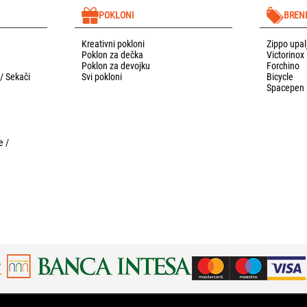
POKLONI
BREN
Kreativni pokloni
Zippo upal
Poklon za dečka
Victorinox
Poklon za devojku
Forchino
 / Sekači
Svi pokloni
Bicycle
Spacepen
e /