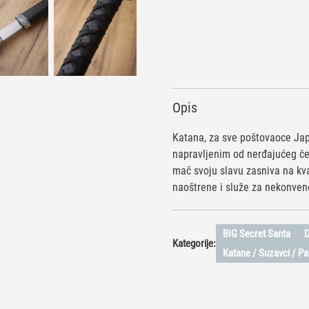
Opis
Katana, za sve poštovaoce Jap
napravljenim od nerđajućeg čel
mač svoju slavu zasniva na kva
naoštrene i služe za nekonven
BIG Secret Santa
D
Kategorije:
Katane / Suzavci / Pa