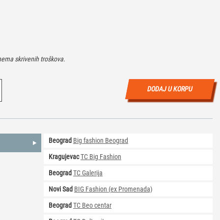
ema skrivenih troškova.
DODAJ U KORPU
Beograd
Big fashion Beograd
Kragujevac
TC Big Fashion
Beograd
TC Galerija
Novi Sad
BIG Fashion (ex Promenada)
Beograd
TC Beo centar