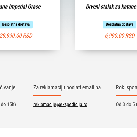
ana Imperial Grace
Drveni stalak za katane
Besplatna dostava
Besplatna dostava
29,990.00
RSD
6,990.00
RSD
čivanje
Za reklamaciju poslati email na
Rok ispor
 do 15h)
reklamacije@ekspedicija.rs
Od 3 do 5 