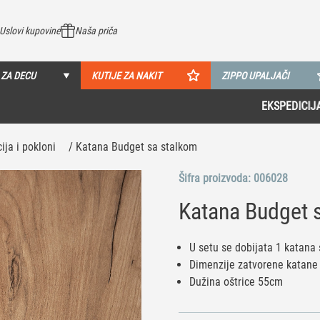
Uslovi kupovine
Naša priča
 ZA DECU
KUTIJE ZA NAKIT
ZIPPO UPALJAČI
EKSPEDICIJA IMA 8 MALOPRODAJA U SRBIJI!
Pogledaj više
ija i pokloni
/ Katana Budget sa stalkom
Šifra proizvoda:
006028
Katana Budget 
U setu se dobijata 1 katana
Dimenzije zatvorene katane
Dužina oštrice 55cm