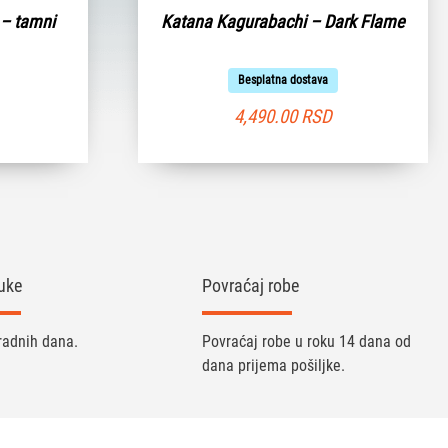
 – tamni
Katana Kagurabachi – Dark Flame
Besplatna dostava
4,490.00
RSD
uke
Povraćaj robe
radnih dana.
Povraćaj robe u roku 14 dana od
dana prijema pošiljke.