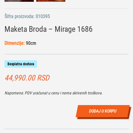
Šifra proizvoda:
010395
Maketa Broda – Mirage 1686
Dimenzije:
90cm
Besplatna dostava
44,990.00
RSD
Napomena: PDV uračunat u cenu i nema skrivenih troškova.
DODAJ U KORPU