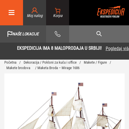
Moj nalog
NAŠE LOKACIJE
EKSPEDICIJA IMA 8 MALOPRODAJA U SRBIJI!
Pogledaj više
Početna
/
Dekoracija / Pokloni za kuću i office
/
Makete / Figure
/
Makete brodova
/ Maketa Broda – Mirage 1686