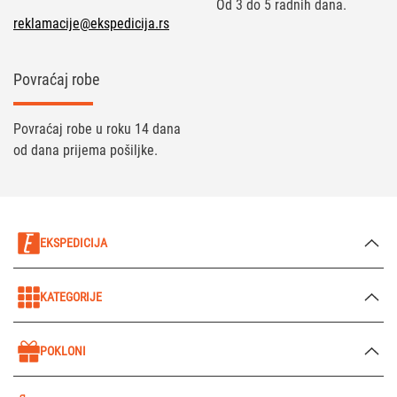
Od 3 do 5 radnih dana.
reklamacije@ekspedicija.rs
Povraćaj robe
Povraćaj robe u roku 14 dana
od dana prijema pošiljke.
EKSPEDICIJA
KATEGORIJE
POKLONI