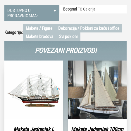
Beograd
TC Galerija
DOSTUPNO U
PRODAVNICAMA:
Makete / Figure
Dekoracija / Pokloni za kuću i office
Kategorije:
Makete brodova
Svi pokloni
POVEZANI PROIZVODI
Maketa Jedrenjak L
Maketa Jedrenjak 100cm