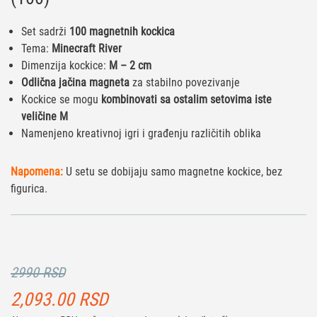
Set sadrži
100 magnetnih kockica
Tema:
Minecraft River
Dimenzija kockice:
M – 2 cm
Odlična jačina magneta
za stabilno povezivanje
Kockice se mogu
kombinovati sa ostalim setovima iste
veličine M
Namenjeno kreativnoj igri i građenju različitih oblika
Napomena:
U setu se dobijaju samo magnetne kockice, bez
figurica.
2990 RSD
2,093.00
RSD