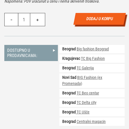
Napomena: PDV uračunat u cenu i nema skrivenih troškova.
Magnetic
DODAJ U KORPU
-
+
Cubes
M
–
Minecraft
Beograd
Big fashion Beograd
River
DOSTUPNO U
PRODAVNICAMA:
(100)
Kragujevac
TC Big Fashion
količina
Beograd
TC Galerija
Novi Sad
BIG Fashion (ex
Promenada)
Beograd
TC Beo centar
Beograd
TC Delta city
Beograd
TC Ušće
Beograd
Centralni magacin