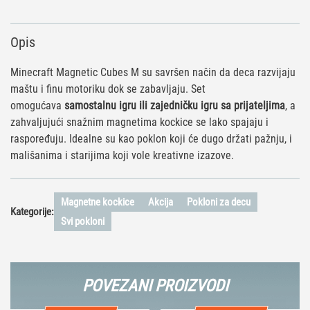
Opis
Minecraft Magnetic Cubes M su savršen način da deca razvijaju
maštu i finu motoriku dok se zabavljaju. Set
omogućava
samostalnu igru ili zajedničku igru sa prijateljima
, a
zahvaljujući snažnim magnetima kockice se lako spajaju i
raspoređuju. Idealne su kao poklon koji će dugo držati pažnju, i
mališanima i starijima koji vole kreativne izazove.
Magnetne kockice
Akcija
Pokloni za decu
Kategorije:
Svi pokloni
POVEZANI PROIZVODI