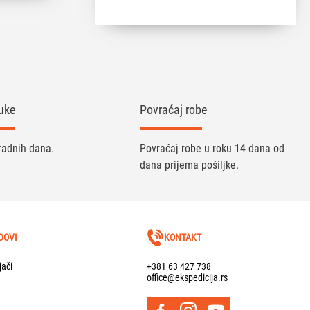
uke
Povraćaj robe
radnih dana.
Povraćaj robe u roku 14 dana od
dana prijema pošiljke.
DOVI
KONTAKT
jači
+381 63 427 738
office@ekspedicija.rs