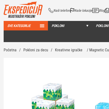
Naši telefoni
Naše lokacije
Blog
SVE KATEGORIJE
POKLONI
POKLONI
Početna
/
Pokloni za decu
/
Kreativne igračke
/ Magnetic Cu