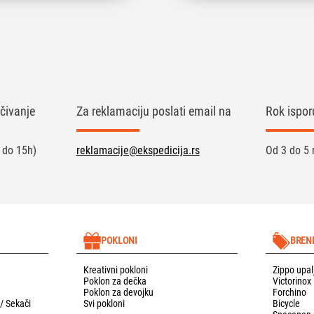
čivanje
Za reklamaciju poslati email na
Rok ispor
 do 15h)
reklamacije@ekspedicija.rs
Od 3 do 5 
POKLONI
BREN
Kreativni pokloni
Zippo upal
Poklon za dečka
Victorinox
Poklon za devojku
Forchino
 / Sekači
Svi pokloni
Bicycle