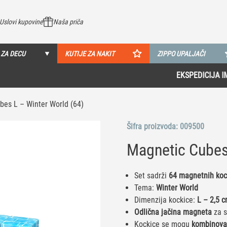
Uslovi kupovine
Naša priča
 ZA DECU
KUTIJE ZA NAKIT
ZIPPO UPALJAČI
EKSPEDICIJA IMA 8 MALOPRODAJA U SRBIJI!
Pogledaj više
bes L – Winter World (64)
Šifra proizvoda:
009500
Magnetic Cubes
Set sadrži
64 magnetnih koc
Tema:
Winter World
Dimenzija kockice:
L – 2,5 
Odlična jačina magneta
za s
Kockice se mogu
kombinovat