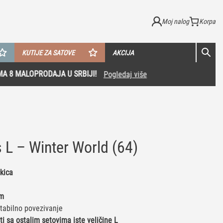
Moj nalog
KUTIJE ZA SATOVE
AKCIJA
 L – Winter World (64)
kica
cm
tabilno povezivanje
i sa ostalim setovima iste veličine L