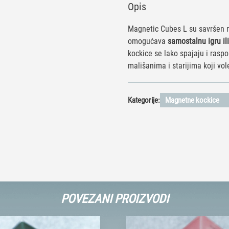
Opis
Magnetic Cubes L su savršen na
omogućava
samostalnu igru ili
kockice se lako spajaju i raspo
mališanima i starijima koji vol
Kategorije:
Magnetne kockice
POVEZANI PROIZVODI