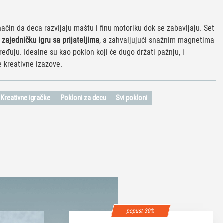
čin da deca razvijaju maštu i finu motoriku dok se zabavljaju. Set
 zajedničku igru sa prijateljima
, a zahvaljujući snažnim magnetima
ređuju. Idealne su kao poklon koji će dugo držati pažnju, i
e kreativne izazove.
Kreativne igračke
Pokloni za decu
Svi pokloni
popust 30%