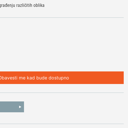
rađenju različitih oblika
Obavesti me kad bude dostupno