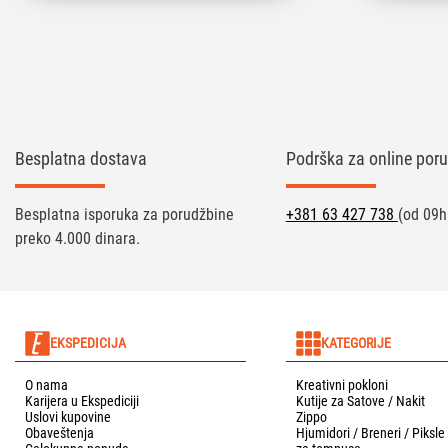
Besplatna dostava
Podrška za online poru
Besplatna isporuka za porudžbine
+381 63 427 738
(od 09h
preko 4.000 dinara.
EKSPEDICIJA
KATEGORIJE
O nama
Kreativni pokloni
Karijera u Ekspediciji
Kutije za Satove / Nakit
Uslovi kupovine
Zippo
Obaveštenja
Hjumidori / Breneri / Piksle