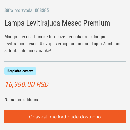
Šifra proizvoda:
008385
Lampa Levitirajuća Mesec Premium
Magija meseca ti može biti bliže nego ikada uz lampu
levitirajući mesec. Uživaj u vernoj i umanjenoj kopiji Zemljinog
satelita, ali i moći nauke!
Besplatna dostava
16,990.00
RSD
Nema na zalihama
Obavesti me kad bude dostupno