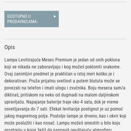
DOSTUPNO U
PRODAVNICAMA:
Opis
Lampa Levitirajuća Mesec Premium je jedan od onih poklona
koji se nikada ne zaboravljaju i kog možeš pokloniti svakome.
Ovaj zanimljivi predmet je praktičan u istoj meri koliko je i
dekorativan. Pruža prijatnu svetlost a putem blututa može se
povezati na telefon i imati ulogu i zvučnika. Boju meseca sam/a
diktiraš, pritiskom na neko od dugmadi na malom daljinskom
upravljaču. Napajanje baterije traje oko 4 sata, dok je vreme
osvetljavanja do 7 sati. Efekat levitacije postignut je uz pomoć
jakog magnetnog polja. Postolje lampe je drveno, kao i okvir koji
može poslužiti i kao nosač. Lampu možeš smestiti u bilo koju
prostoriju u kojoj želiš da napraviš opuštajuću atmosferu.