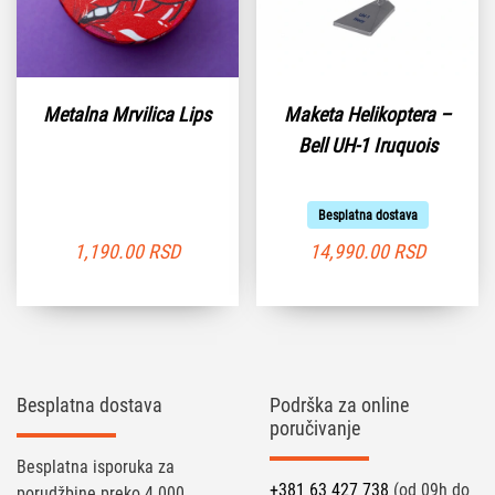
Metalna Mrvilica Lips
Maketa Helikoptera –
Bell UH-1 Iruquois
Besplatna dostava
1,190.00
RSD
14,990.00
RSD
Besplatna dostava
Podrška za online
poručivanje
Besplatna isporuka za
+381 63 427 738
(od 09h do
porudžbine preko 4.000