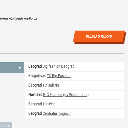
ema skrivenih troškova.
DODAJ U KORPU
Beograd
Big fashion Beograd
Kragujevac
TC Big Fashion
Beograd
TC Galerija
Novi Sad
BIG Fashion (ex Promenada)
Beograd
TC Ušće
Beograd
Centralni magacin
okloni