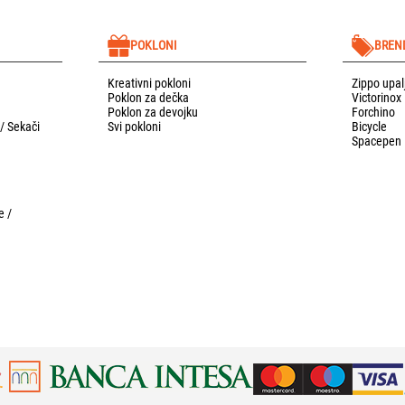
POKLONI
BREN
Kreativni pokloni
Zippo upal
Poklon za dečka
Victorinox
Poklon za devojku
Forchino
 / Sekači
Svi pokloni
Bicycle
Spacepen
e /