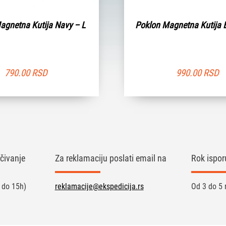
agnetna Kutija Navy – L
Poklon Magnetna Kutija 
790.00
RSD
990.00
RSD
čivanje
Za reklamaciju poslati email na
Rok ispor
 do 15h)
reklamacije@ekspedicija.rs
Od 3 do 5 