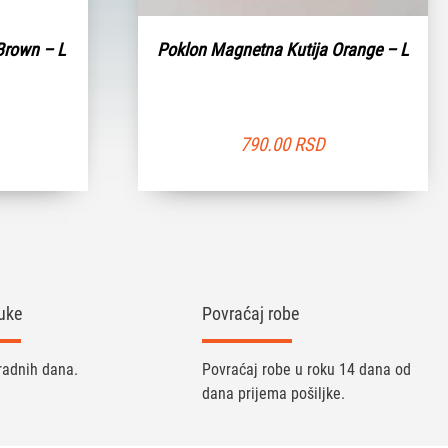
Brown – L
Poklon Magnetna Kutija Orange – L
790.00
RSD
uke
Povraćaj robe
radnih dana.
Povraćaj robe u roku 14 dana od
dana prijema pošiljke.