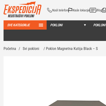
Naši telefoni
Naše lokacije
Blog
SVE KATEGORIJE
POKLONI
POKLONI
Početna
/
Svi pokloni
/ Poklon Magnetna Kutija Black – S