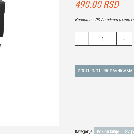
490.00
RSD
Napomena: PDV uračunat u cenu i n
Poklon
-
+
Magnetna
Kutija
Black
-
S
DOSTUPNO U PRODAVNICAMA:
količina
Kategorije:
Poklon kutije
Svi p