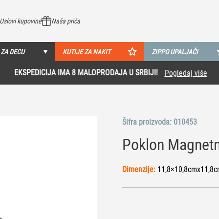
Uslovi kupovine
Naša priča
 ZA DECU
KUTIJE ZA NAKIT
ZIPPO UPALJAČI
EKSPEDICIJA IMA 8 MALOPRODAJA U SRBIJI!
Pogledaj više
Šifra proizvoda:
010453
Poklon Magnetna
Dimenzije:
11,8×10,8cmx11,8