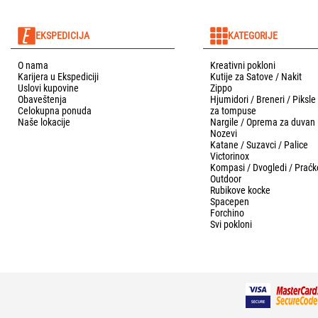
EKSPEDICIJA
KATEGORIJE
O nama
Kreativni pokloni
Karijera u Ekspediciji
Kutije za Satove / Nakit
Uslovi kupovine
Zippo
Obaveštenja
Hjumidori / Breneri / Piksle
Celokupna ponuda
za tompuse
Naše lokacije
Nargile / Oprema za duvan
Nozevi
Katane / Suzavci / Palice
Victorinox
Kompasi / Dvogledi / Praćk
Outdoor
Rubikove kocke
Spacepen
Forchino
Svi pokloni