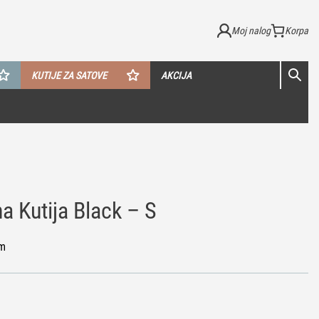
Moj nalog
KUTIJE ZA SATOVE
AKCIJA
 Kutija Black – S
cm