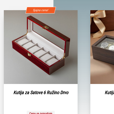
Sjajna cena!
Kutija za Satove 6 Ružino Drvo
Kutij
Cena sa popustom