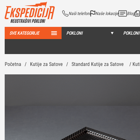
Naši telefoni
Naše lokacije
Blog
SVE KATEGORIJE
POKLONI
POKLONI
Početna
/
Kutije za Satove
/
Standard Kutije za Satove
/ Kut