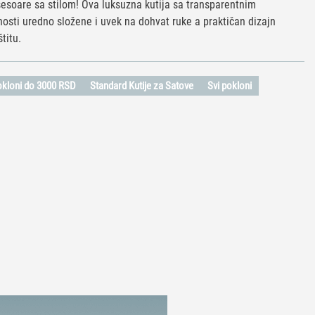
sesoare sa stilom! Ova luksuzna kutija sa transparentnim
sti uredno složene i uvek na dohvat ruke a praktičan dizajn
štitu.
okloni do 3000 RSD
Standard Kutije za Satove
Svi pokloni