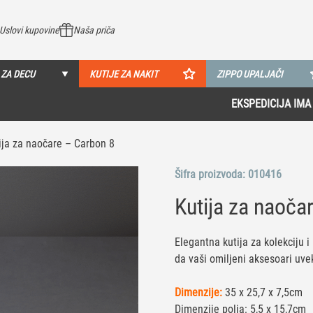
Uslovi kupovine
Naša priča
 ZA DECU
KUTIJE ZA NAKIT
ZIPPO UPALJAČI
EKSPEDICIJA IMA 8 MALOPRODAJA U SRBIJI!
Pogledaj više
ija za naočare – Carbon 8
Šifra proizvoda:
010416
Kutija za naoča
Elegantna kutija za kolekciju 
da vaši omiljeni aksesoari uve
Dimenzije:
35 x 25,7 x 7,5cm
Dimenzije polja: 5,5 x 15,7cm