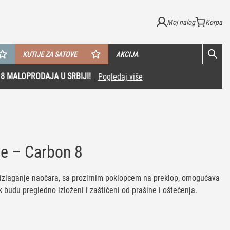
Moj nalog
KUTIJE ZA SATOVE
AKCIJA
re – Carbon 8
i izlaganje naočara, sa prozirnim poklopcem na preklop, omogućava
k budu pregledno izloženi i zaštićeni od prašine i oštećenja.