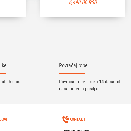
6,490.00
RSD
uke
Povraćaj robe
radnih dana.
Povraćaj robe u roku 14 dana od
dana prijema pošiljke.
DOVI
KONTAKT