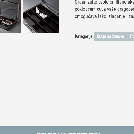
Organizujte svoje omiljene ak
poklopcem čuva vaše dragoceno
omogućava lako izlaganje i za
Kategorije:
Kutije za Satove
P