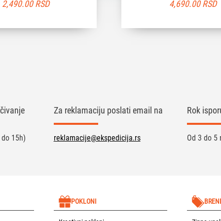
2,490.00
RSD
4,690.00
RSD
čivanje
Za reklamaciju poslati email na
Rok ispor
 do 15h)
reklamacije@ekspedicija.rs
Od 3 do 5 
POKLONI
BREN