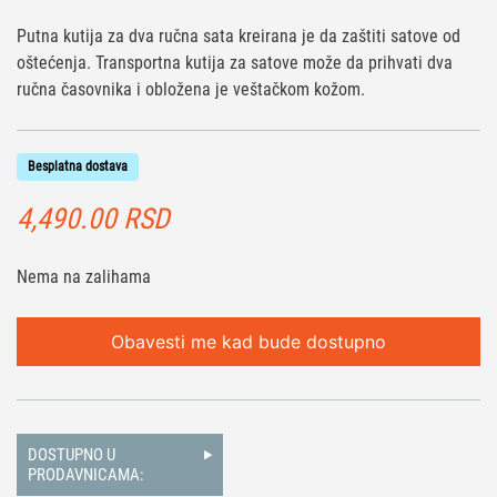
Putna kutija za dva ručna sata kreirana je da zaštiti satove od
oštećenja. Transportna kutija za satove može da prihvati dva
ručna časovnika i obložena je veštačkom kožom.
Besplatna dostava
4,490.00
RSD
Nema na zalihama
Obavesti me kad bude dostupno
DOSTUPNO U
PRODAVNICAMA: