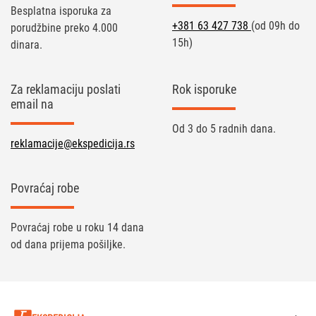
Besplatna isporuka za
+381 63 427 738
(od 09h do
porudžbine preko 4.000
15h)
dinara.
Za reklamaciju poslati
Rok isporuke
email na
Od 3 do 5 radnih dana.
reklamacije@ekspedicija.rs
Povraćaj robe
Povraćaj robe u roku 14 dana
od dana prijema pošiljke.