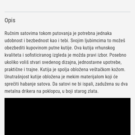
Opis
Ručnim satovima tokom putovanja je potrebna jednaka
udobnost i bezbednost kao i tebi. Svojim ljubimcima to možeš
obezbediti kupovinom putne kutije. Ova kutija vrhunskog
kvaliteta i sofisticiranog izgleda je možda pravi izbor. Posebno
ukoliko voliš stvari svedenog dizajna, jednostavne upotrebe,
praktične i trajne. Kutija je spolja obložena veštačkom kožom.
Unutrašnjost kutije obložena je mekim materijalom koji će
sprečiti habanje satova. Da satovi ne bi ispali, zadužena su dva
metalna drikera na poklopcu, u boji starog zlata.