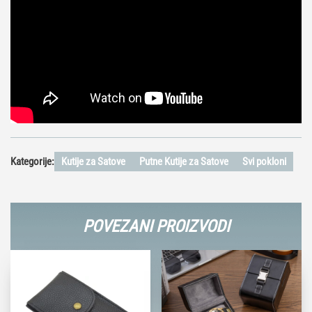
Kategorije:
Kutije za Satove
Putne Kutije za Satove
Svi pokloni
POVEZANI PROIZVODI