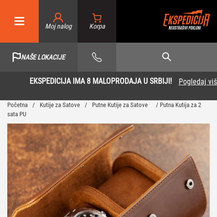
Moj nalog
NAŠE LOKACIJE
EKSPEDICIJA IMA 8 MALOPRODAJA U SRBIJI!
Pogledaj više
Početna
/
Kutije za Satove
/
Putne Kutije za Satove
/ Putna Kutija za 2
sata PU