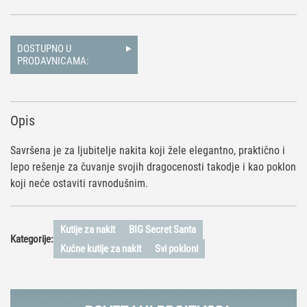
DOSTUPNO U
PRODAVNICAMA:
Opis
Savršena je za ljubitelje nakita koji žele elegantno, praktično i
lepo rešenje za čuvanje svojih dragocenosti takodje i kao poklon
koji neće ostaviti ravnodušnim.
Kutije za nakit
BIG Secret Santa
Kategorije:
Kućne kutije za nakit
Svi pokloni