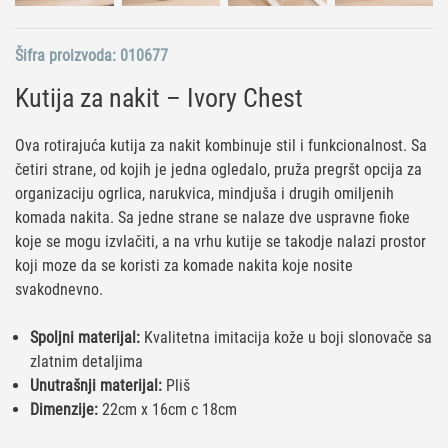
Šifra proizvoda:
010677
Kutija za nakit – Ivory Chest
Ova rotirajuća kutija za nakit kombinuje stil i funkcionalnost. Sa
četiri strane, od kojih je jedna ogledalo, pruža pregršt opcija za
organizaciju ogrlica, narukvica, mindjuša i drugih omiljenih
komada nakita. Sa jedne strane se nalaze dve uspravne fioke
koje se mogu izvlačiti, a na vrhu kutije se takodje nalazi prostor
koji moze da se koristi za komade nakita koje nosite
svakodnevno.
Spoljni materijal:
Kvalitetna imitacija kože u boji slonovače sa
zlatnim detaljima
Unutrašnji materijal:
Pliš
Dimenzije:
22cm x 16cm c 18cm