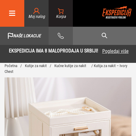
Moj nalog
NAŠE LOKACIJE
EKSPEDICIJA IMA 8 MALOPRODAJA U SRBIJI!
Pogledaj više
…
Početna
/
Kutije za nakit
/
Kućne kutije za nakit
/ Kutija za nakit – Ivory
Chest