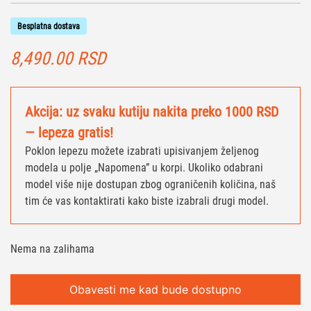
Besplatna dostava
8,490.00
RSD
Akcija: uz svaku kutiju nakita preko 1000 RSD
— lepeza gratis!
Poklon lepezu možete izabrati upisivanjem željenog
modela u polje „Napomena” u korpi. Ukoliko odabrani
model više nije dostupan zbog ograničenih količina, naš
tim će vas kontaktirati kako biste izabrali drugi model.
Nema na zalihama
Obavesti me kad bude dostupno