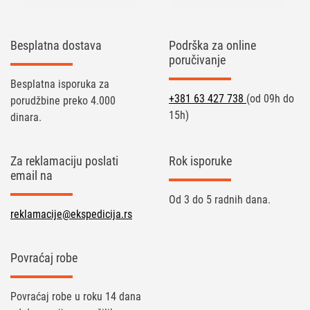
Besplatna dostava
Podrška za online
poručivanje
Besplatna isporuka za
+381 63 427 738
(od 09h do
porudžbine preko 4.000
15h)
dinara.
Za reklamaciju poslati
Rok isporuke
email na
Od 3 do 5 radnih dana.
reklamacije@ekspedicija.rs
Povraćaj robe
Povraćaj robe u roku 14 dana