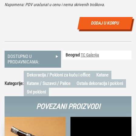
Napomena: PDV uračunat u cenu i nema skrivenih troškova.
DODAJ U KORPU
Beograd
TC Galerija
DOSTUPNO U
PRODAVNICAMA:
Dekoracija / Pokloni za kuću i office
Katane
Kategorije:
Katane / Suzavci / Palice
Ostala dekoracija i pokloni
Svi pokloni
POVEZANI PROIZVODI