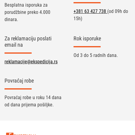
Besplatna isporuka za
+381 63 427 738
(od 09h do
porudžbine preko 4.000
15h)
dinara.
Za reklamaciju poslati
Rok isporuke
email na
Od 3 do 5 radnih dana.
reklamacije@ekspedicija.rs
Povraćaj robe
Povraćaj robe u roku 14 dana
od dana prijema pošiljke.