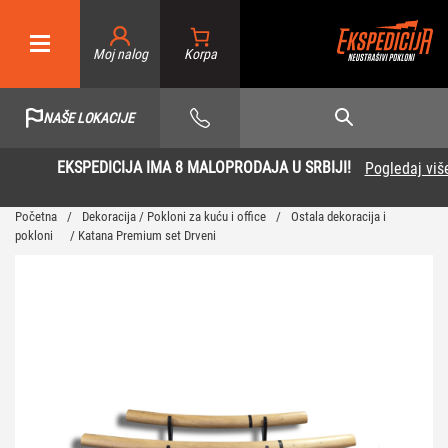
Moj nalog
NAŠE LOKACIJE
EKSPEDICIJA IMA 8 MALOPRODAJA U SRBIJI!
Pogledaj više
Početna
/
Dekoracija / Pokloni za kuću i office
/
Ostala dekoracija i
pokloni
/ Katana Premium set Drveni