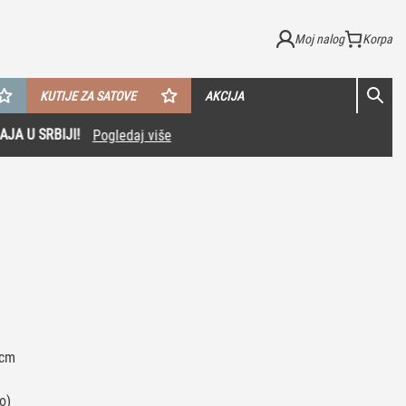
Moj nalog
KUTIJE ZA SATOVE
AKCIJA
2cm
o)