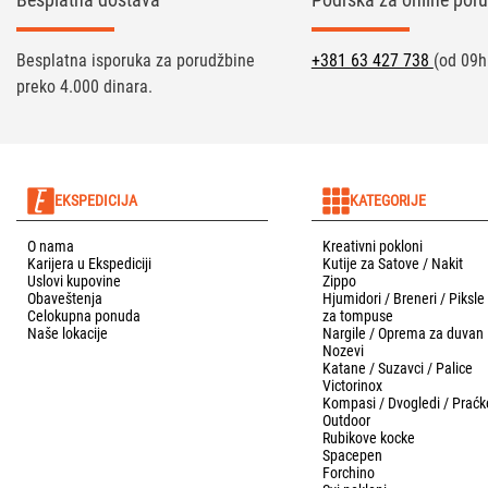
Besplatna isporuka za porudžbine
+381 63 427 738
(od 09h
preko 4.000 dinara.
EKSPEDICIJA
KATEGORIJE
O nama
Kreativni pokloni
Karijera u Ekspediciji
Kutije za Satove / Nakit
Uslovi kupovine
Zippo
Obaveštenja
Hjumidori / Breneri / Piksle
Celokupna ponuda
za tompuse
Naše lokacije
Nargile / Oprema za duvan
Nozevi
Katane / Suzavci / Palice
Victorinox
Kompasi / Dvogledi / Praćk
Outdoor
Rubikove kocke
Spacepen
Forchino