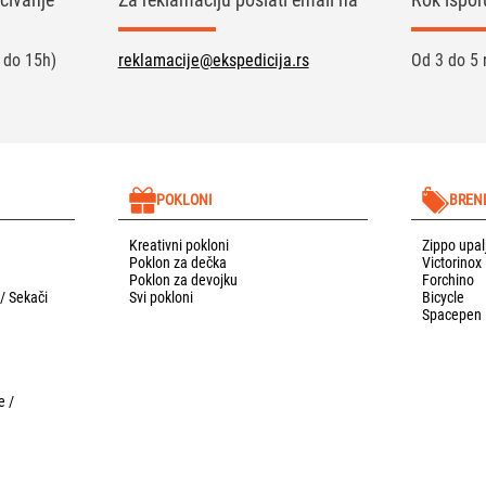
 do 15h)
reklamacije@ekspedicija.rs
Od 3 do 5 
POKLONI
BREN
Kreativni pokloni
Zippo upal
Poklon za dečka
Victorinox
Poklon za devojku
Forchino
 / Sekači
Svi pokloni
Bicycle
Spacepen
e /