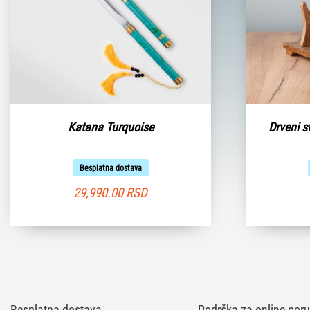
Katana Turquoise
Drveni s
Besplatna dostava
29,990.00
RSD
Besplatna dostava
Podrška za online poru