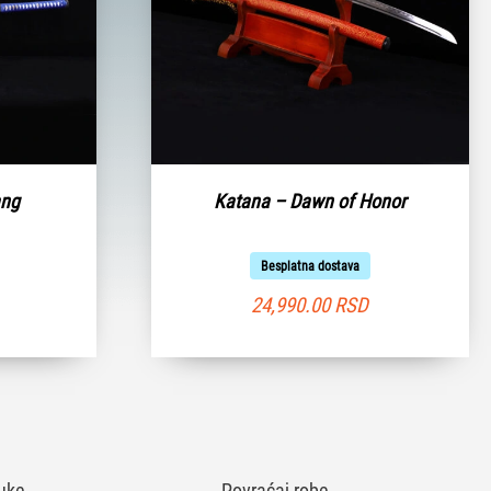
ang
Katana – Dawn of Honor
Besplatna dostava
24,990.00
RSD
uke
Povraćaj robe