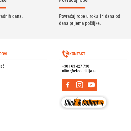
radnih dana.
Povraćaj robe u roku 14 dana od
dana prijema pošiljke.
DOVI
KONTAKT
jači
+381 63 427 738
office@ekspedicija.rs