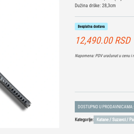
Dužina drške: 28,3cm
Besplatna dostava
12,490.00
RSD
Napomena: PDV uračunat u cenu i n
DOSTUPNO U PRODAVNICAMA:
Kategorije:
Katane / Suzavci / Pa