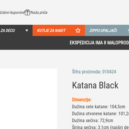
Uslovi kupovine
Naša priča
 ZA DECU
KUTIJE ZA NAKIT
ZIPPO UPALJAČI
EKSPEDICIJA IMA 8 MALOPRODAJA U SRBIJI!
Pogledaj više
Šifra proizvoda:
010424
Katana Black
Dimenzije:
Dužina cele katane: 104,5cm
Dužina otvorene katane: 101,
Dužina sečiva: 72,9cm
Širina sečiva: 3,1cm (najširi de