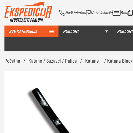
Naši telefoni
Naše lokacije
Blog
SVE KATEGORIJE
POKLONI
POKLONI
Početna
/
Katane / Suzavci / Palice
/
Katane
/ Katana Black