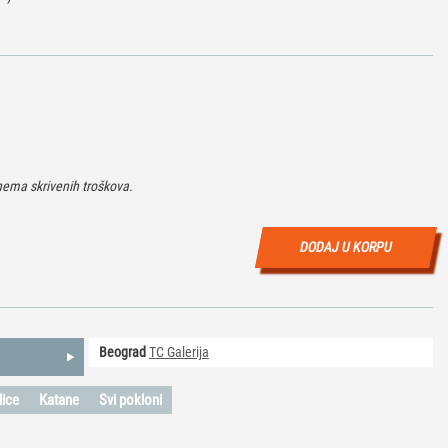
ema skrivenih troškova.
DODAJ U KORPU
Beograd
TC Galerija
lice
Katane
Svi pokloni