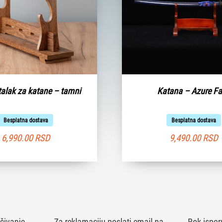
talak za katane – tamni
Katana – Azure F
Besplatna dostava
Besplatna dostava
6,990.00
RSD
9,490.00
RSD
čivanje
Za reklamaciju poslati email na
Rok ispor