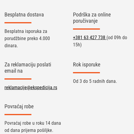
Besplatna dostava
Podrška za online
poručivanje
Besplatna isporuka za
+381 63 427 738
(od 09h do
porudžbine preko 4.000
15h)
dinara.
Za reklamaciju poslati
Rok isporuke
email na
Od 3 do 5 radnih dana.
reklamacije@ekspedicija.rs
Povraćaj robe
Povraćaj robe u roku 14 dana
od dana prijema pošiljke.