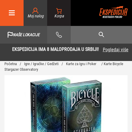
Moj nalog
NAŠE LOKACIJE
EKSPEDICIJA IMA 8 MALOPRODAJA U SRBIJI!
Pogledaj više
Početna
/
Igre / Igračke / Gedžeti
/
Karte za Igru i Poker
/ Karte Bicycle
Stargazer Observatory