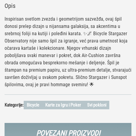
Opis
Inspirisan svetlom zvezda i geometrijom sazvežđa, ovaj špil
donosi prelep dizajn u nijansama galaksija, sa akcentima u
srebrnoj foliji na kutiji i poleđini karata. ✨🌌 Bicycle Stargazer
Observatory nije samo špil za igranje, već prava umetnost koja
očarava kartaše i kolekcionare. Njegov vrhunski dizajn
poboljšava svaki manevar i pokret, dok Air-Cushion završna
obrada omogućava besprekorno mešanje i deljenje. Špil je
štampan na premium papiru, uz ultra-premium detalje, stvarajući
savršen doživljaj u svakom pokretu. Slično Stargazer i Sunspot
špilovima, ovaj je pravi hommage svemiru! 🌟
Kategorije:
Bicycle
Karte za Igru i Poker
Svi pokloni
POVEZANI PROIZVODI