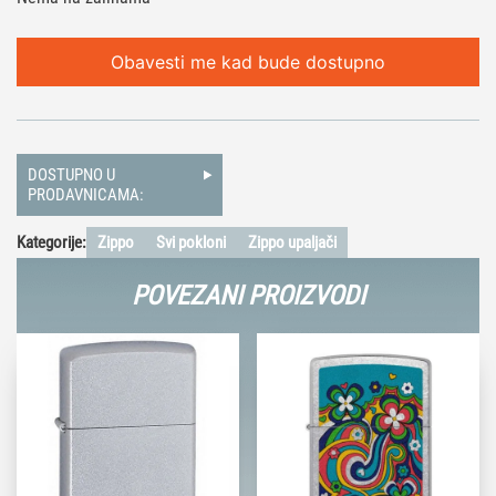
Obavesti me kad bude dostupno
DOSTUPNO U
PRODAVNICAMA:
Kategorije:
Zippo
Svi pokloni
Zippo upaljači
POVEZANI PROIZVODI