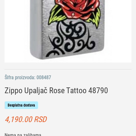
Šifra proizvoda:
008487
Zippo Upaljač Rose Tattoo 48790
Besplatna dostava
4,190.00
RSD
Nema na zalihama