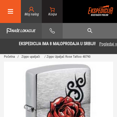
Moj nalog
NAŠE LOKACIJE
EKSPEDICIJA IMA 8 MALOPRODAJA U SRBIJI!
Pogledaj više
Početna
/
Zippo upaljači
/ Zippo Upaljač Rose Tattoo 48790