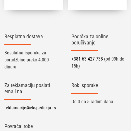
Besplatna dostava
Podrška za online
poručivanje
Besplatna isporuka za
+381 63 427 738
(od 09h do
porudžbine preko 4.000
15h)
dinara.
Za reklamaciju poslati
Rok isporuke
email na
Od 3 do 5 radnih dana.
reklamacije@ekspedicija.rs
Povraćaj robe