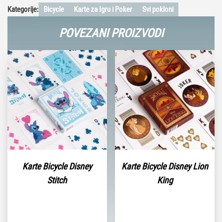
Kategorije:
Bicycle
Karte za Igru i Poker
Svi pokloni
POVEZANI PROIZVODI
Karte Bicycle Disney
Karte Bicycle Disney Lion
Stitch
King