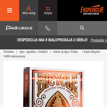
Moj nalog
NAŠE LOKACIJE
EKSPEDICIJA IMA 8 MALOPRODAJA U SRBIJI!
Pogledaj više
Početna
/
Igre / Igračke / Gedžeti
/
Karte za Igru i Poker
/ Karte Bicycle
140th Anniversary