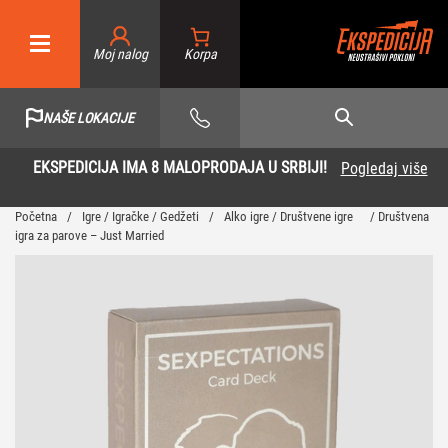
Moj nalog
NAŠE LOKACIJE
EKSPEDICIJA IMA 8 MALOPRODAJA U SRBIJI!
Pogledaj više
Početna
/
Igre / Igračke / Gedžeti
/
Alko igre / Društvene igre
/ Društvena
igra za parove – Just Married