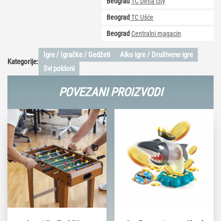
Beograd
TC Delta city
Beograd
TC Ušće
Beograd
Centralni magacin
Igre / Igračke / Gedžeti
Alko igre / Društvene igre
Kategorije:
Svi pokloni
POVEZANI PROIZVODI