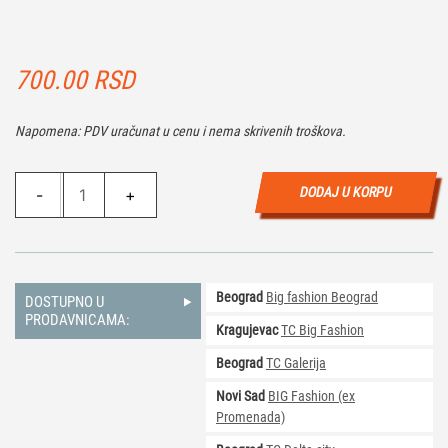
700.00
RSD
Napomena: PDV uračunat u cenu i nema skrivenih troškova.
Društvena
DODAJ U KORPU
-
+
igra
za
parove
-
Beograd
Big fashion Beograd
Just
DOSTUPNO U
PRODAVNICAMA:
Married
Kragujevac
TC Big Fashion
količina
Beograd
TC Galerija
Novi Sad
BIG Fashion (ex
Promenada)