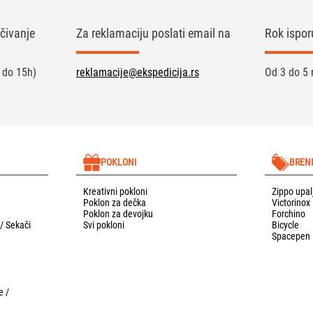
čivanje
Za reklamaciju poslati email na
Rok ispor
 do 15h)
reklamacije@ekspedicija.rs
Od 3 do 5 
POKLONI
BREN
Kreativni pokloni
Zippo upal
Poklon za dečka
Victorinox
Poklon za devojku
Forchino
 / Sekači
Svi pokloni
Bicycle
Spacepen
e /