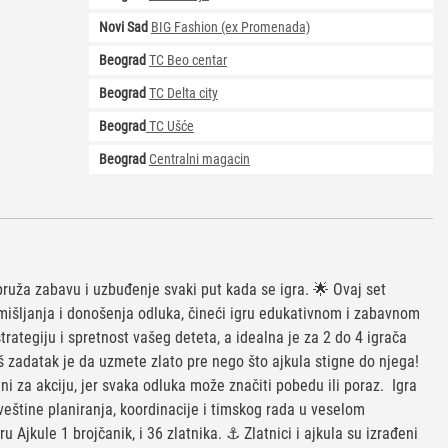
Novi Sad
BIG Fashion (ex Promenada)
Beograd
TC Beo centar
Beograd
TC Delta city
Beograd
TC Ušće
Beograd
Centralni magacin
pruža zabavu i uzbuđenje svaki put kada se igra. 🌟 Ovaj set
mišljanja i donošenja odluka, čineći igru edukativnom i zabavnom
trategiju i spretnost vašeg deteta, a idealna je za 2 do 4 igrača
š zadatak je da uzmete zlato pre nego što ajkula stigne do njega!
ni za akciju, jer svaka odluka može značiti pobedu ili poraz. Igra
 veštine planiranja, koordinacije i timskog rada u veselom
ru Ajkule 1 brojčanik, i 36 zlatnika. ⚓ Zlatnici i ajkula su izrađeni