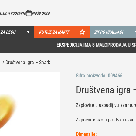
Uslovi kupovine
Naša priča
 ZA DECU
KUTIJE ZA NAKIT
ZIPPO UPALJAČI
EKSPEDICIJA IMA 8 MALOPRODAJA U SRBIJI!
Pogledaj više
/ Društvena igra – Shark
Šifra proizvoda:
009466
Društvena igra 
Zaplovite u uzbudljivu avantur
Započnite svoju piratsku avant
Dimenzije: