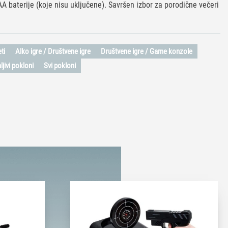
AA baterije (koje nisu uključene). Savršen izbor za porodične večeri
ti
Alko igre / Društvene igre
Društvene igre / Game konzole
ljivi pokloni
Svi pokloni