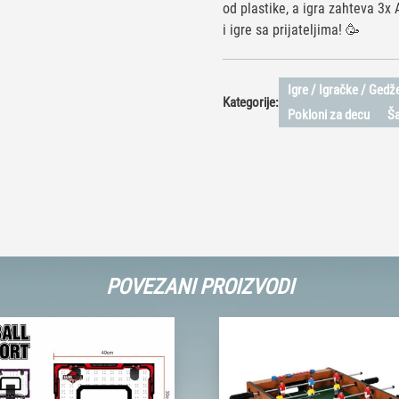
od plastike, a igra zahteva 3x 
i igre sa prijateljima! 🥳
Igre / Igračke / Gedže
Kategorije:
Pokloni za decu
Ša
POVEZANI PROIZVODI