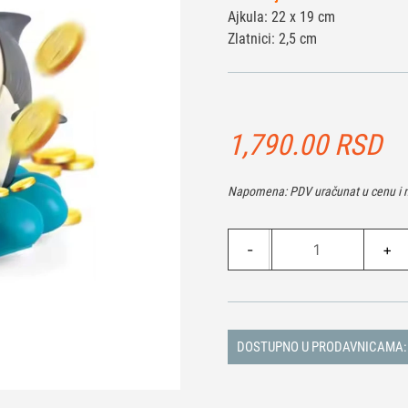
Ajkula: 22 x 19 cm
Zlatnici: 2,5 cm
1,790.00
RSD
Napomena: PDV uračunat u cenu i n
Društvena
-
+
igra
-
Shark
količina
DOSTUPNO U PRODAVNICAMA: