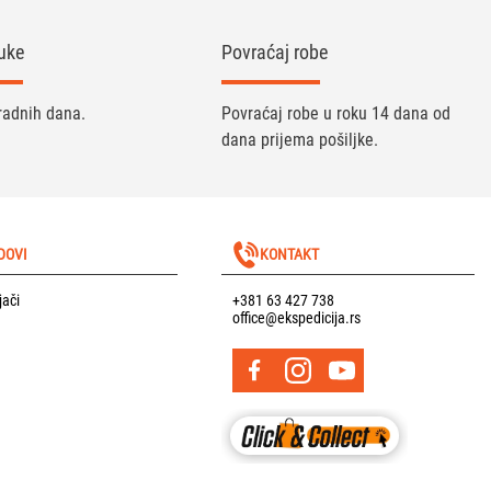
uke
Povraćaj robe
radnih dana.
Povraćaj robe u roku 14 dana od
dana prijema pošiljke.
DOVI
KONTAKT
jači
+381 63 427 738
office@ekspedicija.rs