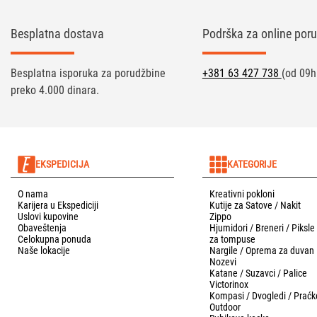
Besplatna dostava
Podrška za online poru
Besplatna isporuka za porudžbine
+381 63 427 738
(od 09h
preko 4.000 dinara.
EKSPEDICIJA
KATEGORIJE
O nama
Kreativni pokloni
Karijera u Ekspediciji
Kutije za Satove / Nakit
Uslovi kupovine
Zippo
Obaveštenja
Hjumidori / Breneri / Piksle
Celokupna ponuda
za tompuse
Naše lokacije
Nargile / Oprema za duvan
Nozevi
Katane / Suzavci / Palice
Victorinox
Kompasi / Dvogledi / Praćk
Outdoor