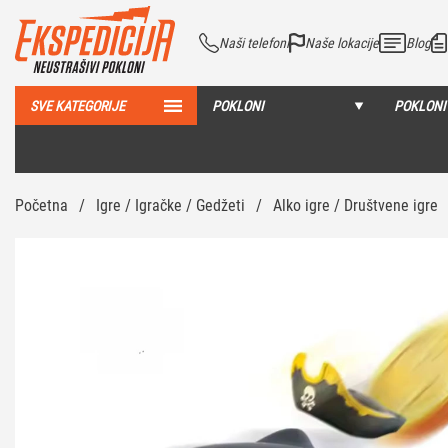
Naši telefoni
Naše lokacije
Blog
SVE KATEGORIJE
POKLONI
POKLONI
Početna
/
Igre / Igračke / Gedžeti
/
Alko igre / Društvene igre