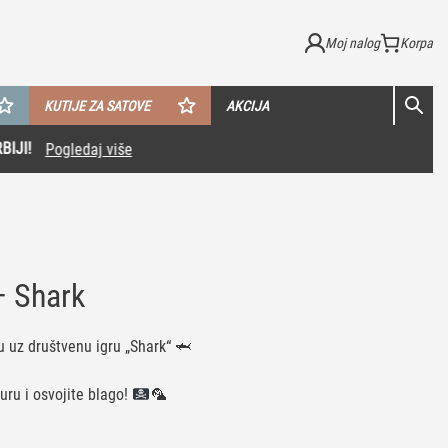
Moj nalog
KUTIJE ZA SATOVE
AKCIJA
– Shark
u uz društvenu igru „Shark“ 🦈
uru i osvojite blago!
🦜