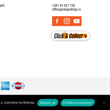
jači
+381 63 427 738
office@ekspedicija.rs
Designed & developed by
 u Uslovima korišćenja.
Slažem se
Politika privatnosti