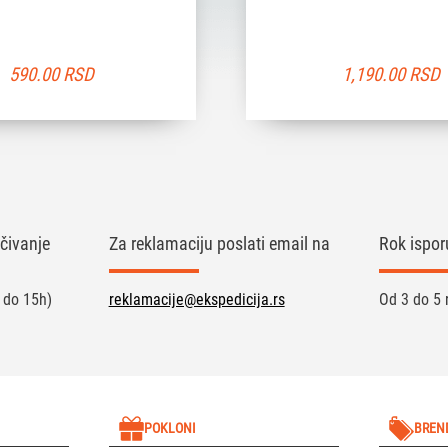
590.00
RSD
1,190.00
RSD
čivanje
Za reklamaciju poslati email na
Rok ispor
 do 15h)
reklamacije@ekspedicija.rs
Od 3 do 5 
POKLONI
BREN