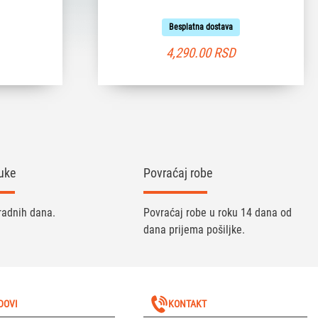
Besplatna dostava
4,290.00
RSD
uke
Povraćaj robe
radnih dana.
Povraćaj robe u roku 14 dana od
dana prijema pošiljke.
DOVI
KONTAKT