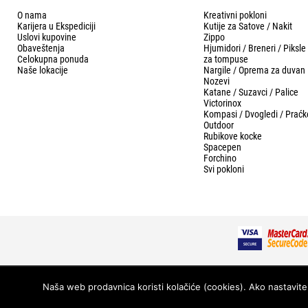
O nama
Kreativni pokloni
Karijera u Ekspediciji
Kutije za Satove / Nakit
Uslovi kupovine
Zippo
Obaveštenja
Hjumidori / Breneri / Piksle
Celokupna ponuda
za tompuse
Naše lokacije
Nargile / Oprema za duvan
Nozevi
Katane / Suzavci / Palice
Victorinox
Kompasi / Dvogledi / Praćk
Outdoor
Rubikove kocke
Spacepen
Forchino
Svi pokloni
© 2026 Ekspedicija - Sva prava zadržana.
Naša web prodavnica koristi kolačiće (cookies). Ako nastavite 