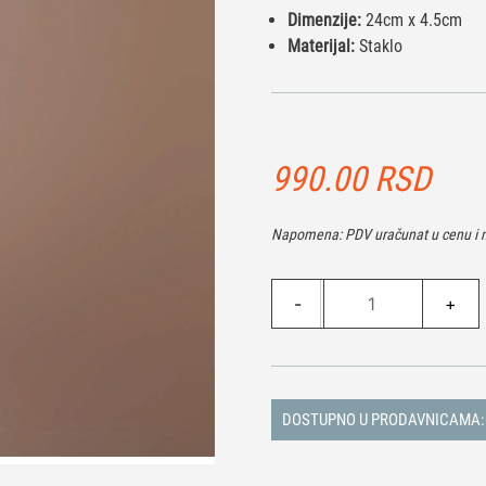
Dimenzije:
24cm x 4.5cm
Materijal:
Staklo
990.00
RSD
Napomena: PDV uračunat u cenu i n
Čaša
-
+
za
šampanjac
-
Srce
količina
DOSTUPNO U PRODAVNICAMA: