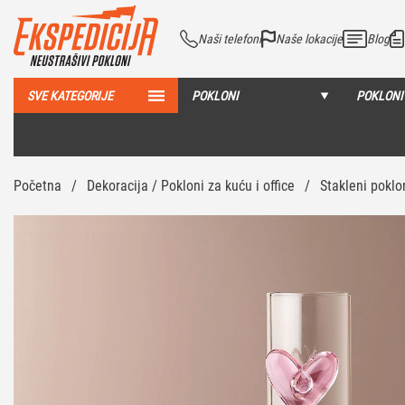
Naši telefoni
Naše lokacije
Blog
SVE KATEGORIJE
POKLONI
POKLONI
Početna
/
Dekoracija / Pokloni za kuću i office
/
Stakleni poklon