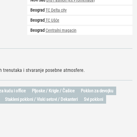
Novi Sad
BIG Fashion (ex Promenada)
Beograd
TC Delta city
Beograd
TC Ušće
Beograd
Centralni magacin
h trenutaka i stvaranje posebne atmosfere.
a kuću i office
Pljoske / Krigle / Čašice
Poklon za devojku
Stakleni pokloni / Viski setovi / Dekanteri
Svi pokloni