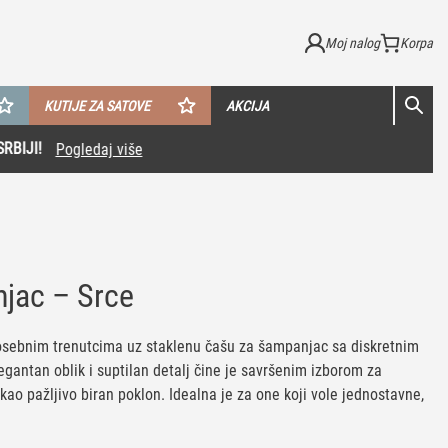
Moj nalog
KUTIJE ZA SATOVE
AKCIJA
jac – Srce
osebnim trenutcima uz staklenu čašu za šampanjac sa diskretnim
egantan oblik i suptilan detalj čine je savršenim izborom za
 kao pažljivo biran poklon. Idealna je za one koji vole jednostavne,