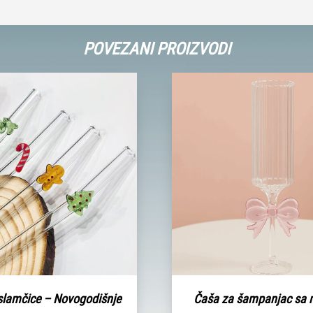
POVEZANI PROIZVODI
slamčice – Novogodišnje
Čaša za šampanjac sa