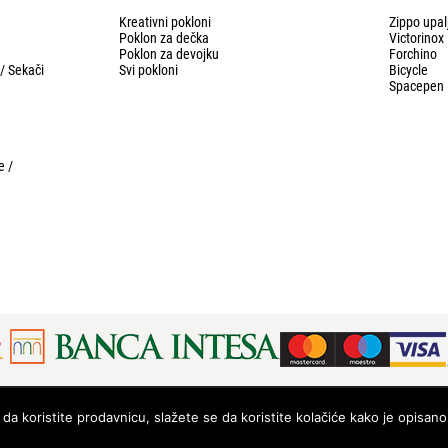
Kreativni pokloni
Zippo upal
Poklon za dečka
Victorinox
Poklon za devojku
Forchino
 / Sekači
Svi pokloni
Bicycle
Spacepen
e /
da koristite prodavnicu, slažete se da koristite kolačiće kako je opisano