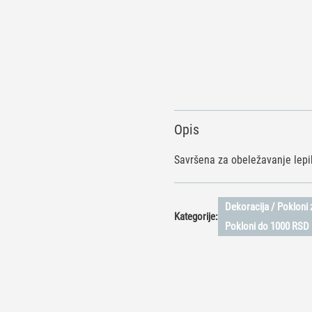
Opis
Savršena za obeležavanje lepi
Dekoracija / Pokloni z
Kategorije:
Pokloni do 1000 RSD