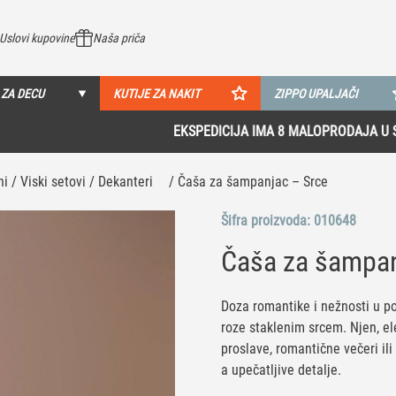
Uslovi kupovine
Naša priča
 ZA DECU
KUTIJE ZA NAKIT
ZIPPO UPALJAČI
EKSPEDICIJA IMA 8 MALOPRODAJA U SRBIJI!
Pogledaj više
i / Viski setovi / Dekanteri
/ Čaša za šampanjac – Srce
Šifra proizvoda:
010648
Čaša za šampan
Doza romantike i nežnosti u p
roze staklenim srcem. Njen, el
proslave, romantične večeri ili
a upečatljive detalje.