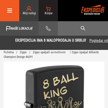
Moj nalog
NAŠE LOKACIJE
EKSPEDICIJA IMA 8 MALOPRODAJA U SRBIJI!
Pogledaj više
Početna
/
Zippo
/
Zippo upaljači sa motivom
/ Zippo Upaljač Billiards
Champion Design 46291