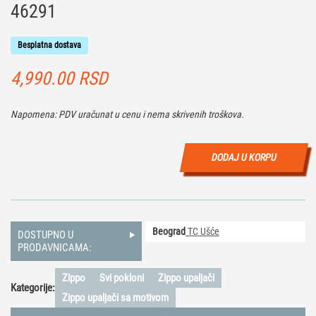
46291
Besplatna dostava
4,990.00
RSD
Napomena: PDV uračunat u cenu i nema skrivenih troškova.
DODAJ U KORPU
Beograd
TC Ušće
DOSTUPNO U
PRODAVNICAMA:
Zippo
Svi pokloni
Zippo upaljači
Kategorije:
Zippo upaljači sa motivom