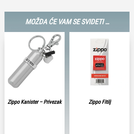
MOŽDA ĆE VAM SE SVIDETI …
Zippo Kanister – Privezak
Zippo Fitilj