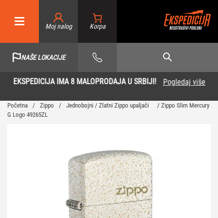
Moj nalog
NAŠE LOKACIJE
EKSPEDICIJA IMA 8 MALOPRODAJA U SRBIJI!
Pogledaj više
Početna
/
Zippo
/
Jednobojni / Zlatni Zippo upaljači
/ Zippo Slim Mercury
G Logo 49265ZL