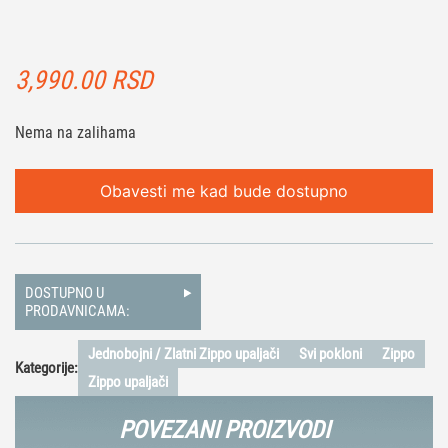
3,990.00
RSD
Nema na zalihama
Obavesti me kad bude dostupno
DOSTUPNO U
PRODAVNICAMA:
Jednobojni / Zlatni Zippo upaljači
Svi pokloni
Zippo
Kategorije:
Zippo upaljači
POVEZANI PROIZVODI