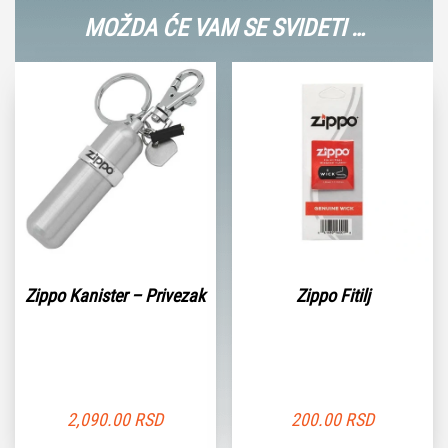
MOŽDA ĆE VAM SE SVIDETI …
Zippo Kanister – Privezak
Zippo Fitilj
2,090.00
RSD
200.00
RSD