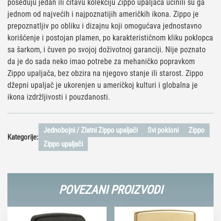
poseduju jedan ili čitavu kolekciju Zippo upaljača učinili su ga
jednom od najvećih i najpoznatijih američkih ikona. Zippo je
prepoznatljiv po obliku i dizajnu koji omogućava jednostavno
korišćenje i postojan plamen, po karakterističnom kliku poklopca
sa šarkom, i čuven po svojoj doživotnoj garanciji. Nije poznato
da je do sada neko imao potrebe za mehaničko popravkom
Zippo upaljača, bez obzira na njegovo stanje ili starost. Zippo
džepni upaljač je ukorenjen u američkoj kulturi i globalna je
ikona izdržljivosti i pouzdanosti.
Jednobojni / Zlatni Zippo upaljači
Svi pokloni
Zippo
Kategorije:
Zippo upaljači
POVEZANI PROIZVODI