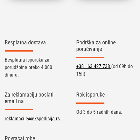
Besplatna dostava
Podrška za online
poručivanje
Besplatna isporuka za
+381 63 427 738
(od 09h do
porudžbine preko 4.000
15h)
dinara.
Za reklamaciju poslati
Rok isporuke
email na
Od 3 do 5 radnih dana.
reklamacije@ekspedicija.rs
Povraćaj robe