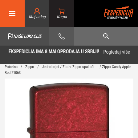
Moj nalog
NAŠE LOKACIJE
EKSPEDICIJA IMA 8 MALOPRODAJA U SRBIJI!
Pogledaj više
Početna
/
Zippo
/
Jednobojni / Zlatni Zippo upaljači
/ Zippo Candy Apple
Red 21063