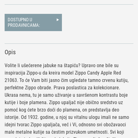
DOSTUPNO U
PRODAVNICAMA:
Opis
Volite li ušećerene jabuke na štapiću? Upravo one bile su
inspiracija Zippo-u da kreira model Zippo Candy Apple Red
21063. To će Vam biti jasno čim ugledate tamno crvenu kutiju,
perfektne Zippo obrade. Prava poslastica za kolekcionare.
Ukrasa nema, tu je samo uživanje u savršenom kontrastu boje
kutije i boje plamena. Zippo upaljač nije obično sredstvo uz
pomoć kog ćete brzo doći do plamena, on predstavlja deo
istorije. Od 1932. godine, u njoj su vitalnu ulogu imali ne samo
idejni tvorac Zippo upaljača, već i Vi, odnosno svi obožavaoci
male metalne kutije sa čestim prizvukom umetnosti. Svi koji