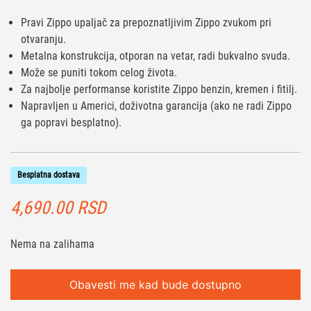
Pravi Zippo upaljač za prepoznatljivim Zippo zvukom pri
otvaranju.
Metalna konstrukcija, otporan na vetar, radi bukvalno svuda.
Može se puniti tokom celog života.
Za najbolje performanse koristite Zippo benzin, kremen i fitilj.
Napravljen u Americi, doživotna garancija (ako ne radi Zippo
ga popravi besplatno).
Besplatna dostava
4,690.00
RSD
Nema na zalihama
Obavesti me kad bude dostupno