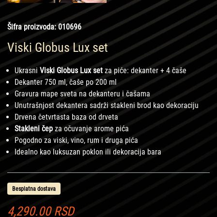
Šifra proizvoda:
010696
Viski Globus Lux set
Ukrasni
Viski Globus Lux set
za piće: dekanter + 4 čaše
Dekanter 750 ml, čaše po 200 ml
Gravura mape sveta na dekanteru i čašama
Unutrašnjost dekantera sadrži stakleni brod kao dekoraciju
Drvena četvrtasta baza od drveta
Stakleni čep
za očuvanje arome pića
Pogodno za viski, vino, rum i druga pića
Idealno kao luksuzan poklon ili dekoracija bara
Besplatna dostava
4,290.00
RSD