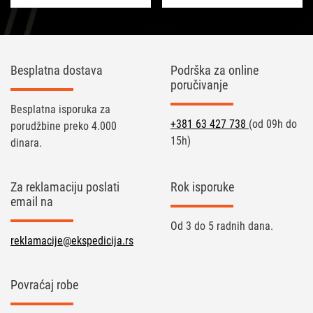
Besplatna dostava
Podrška za online
poručivanje
Besplatna isporuka za
+381 63 427 738
(od 09h do
porudžbine preko 4.000
15h)
dinara.
Za reklamaciju poslati
Rok isporuke
email na
Od 3 do 5 radnih dana.
reklamacije@ekspedicija.rs
Povraćaj robe