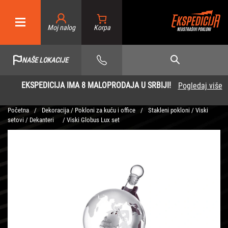
Moj nalog
NAŠE LOKACIJE
EKSPEDICIJA IMA 8 MALOPRODAJA U SRBIJI!
Pogledaj više
Početna
/
Dekoracija / Pokloni za kuću i office
/
Stakleni pokloni / Viski
setovi / Dekanteri
/ Viski Globus Lux set