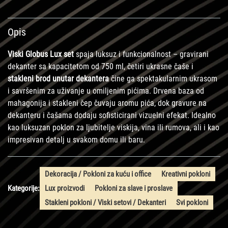
Opis
Viski Globus Lux set
spaja luksuz i funkcionalnost – gravirani
dekanter sa kapacitetom od 750 ml, četiri ukrasne čaše i
stakleni brod unutar dekantera
čine ga spektakularnim ukrasom
i savršenim za uživanje u omiljenim pićima. Drvena baza od
mahagonija i stakleni čep čuvaju aromu pića, dok gravure na
dekanteru i čašama dodaju sofisticirani vizuelni efekat. Idealno
kao luksuzan poklon za ljubitelje viskija, vina ili rumova, ali i kao
impresivan detalj u svakom domu ili baru.
Dekoracija / Pokloni za kuću i office
Kreativni pokloni
Kategorije:
Lux proizvodi
Pokloni za slave i proslave
Stakleni pokloni / Viski setovi / Dekanteri
Svi pokloni