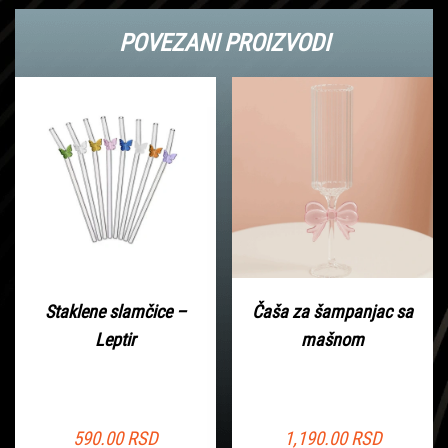
POVEZANI PROIZVODI
Staklene slamčice –
Čaša za šampanjac sa
Leptir
mašnom
590.00
RSD
1,190.00
RSD