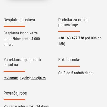
Besplatna dostava
Podrška za online
poručivanje
Besplatna isporuka za
+381 63 427 738
(od 09h do
porudžbine preko 4.000
15h)
dinara.
Za reklamaciju poslati
Rok isporuke
email na
Od 3 do 5 radnih dana.
reklamacije@ekspedicija.rs
Povraćaj robe
Povraćaj robe u roku 14 dana