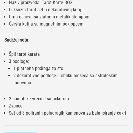
Naziv proizvoda: Tarot Karte BOX
Luksuzni tarot set u dekorativnoj kutiji
Crna osnova sa zlatnom metalik štampom
Čvrsta kutija sa magnetnim poklopcem
Sadržaj seta:
Špil tarot karata
3 podloge:
1 platnena podloga za sto
2 dekorativne podloge u obliku meseca sa astrološkim
motivima
2 somotske vrećice sa učkurom
Zvonce
Set od 8 poliranih poludragih kamenova za balansiranje čakri