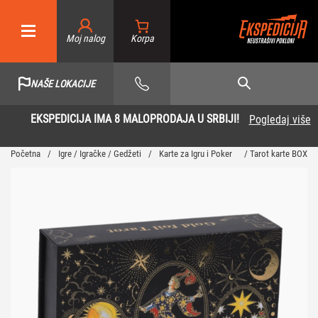
Moj nalog
NAŠE LOKACIJE
EKSPEDICIJA IMA 8 MALOPRODAJA U SRBIJI!
Pogledaj više
Početna
/
Igre / Igračke / Gedžeti
/
Karte za Igru i Poker
/ Tarot karte BOX