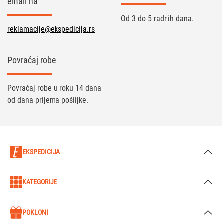
email na
Od 3 do 5 radnih dana.
reklamacije@ekspedicija.rs
Povraćaj robe
Povraćaj robe u roku 14 dana
od dana prijema pošiljke.
EKSPEDICIJA
KATEGORIJE
POKLONI