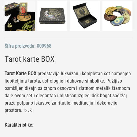
Šifra proizvoda:
009968
Tarot karte BOX
Tarot Karte BOX
predstavlja luksuzan i kompletan set namenjen
ljubiteljima tarota, astrologije i duhovne simbolike. Pažljivo
osmišljen dizajn sa crnom osnovom i zlatnom metalik štampom
daje ovom setu elegantan i mističan izgled, dok bogat sadržaj
pruža potpuno iskustvo za rituale, meditaciju i dekoraciju
prostora. ✨🌙
Karakteristike: