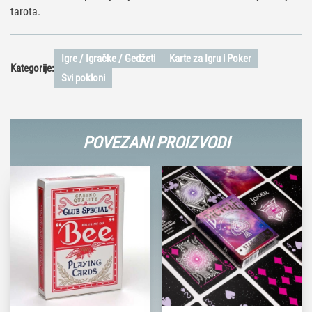
tarota.
Igre / Igračke / Gedžeti
Karte za Igru i Poker
Kategorije:
Svi pokloni
POVEZANI PROIZVODI