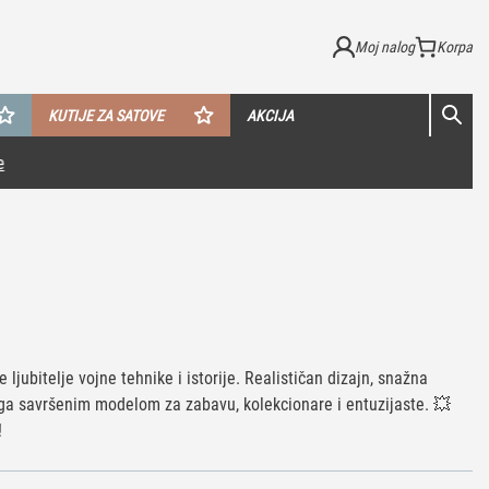
Moj nalog
KUTIJE ZA SATOVE
AKCIJA
 ljubitelje vojne tehnike i istorije. Realističan dizajn, snažna
 ga savršenim modelom za zabavu, kolekcionare i entuzijaste. 💥
!