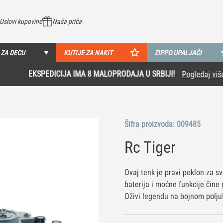
Uslovi kupovine
Naša priča
 ZA DECU
KUTIJE ZA NAKIT
ZIPPO UPALJAČI
EKSPEDICIJA IMA 8 MALOPRODAJA U SRBIJI!
Pogledaj više
Šifra proizvoda:
009485
Rc Tiger
Ovaj tenk je pravi poklon za sve
baterija i moćne funkcije čine
Oživi legendu na bojnom polju