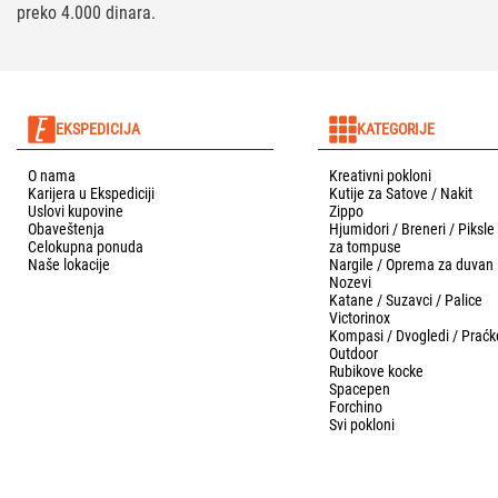
preko 4.000 dinara.
EKSPEDICIJA
KATEGORIJE
O nama
Kreativni pokloni
Karijera u Ekspediciji
Kutije za Satove / Nakit
Uslovi kupovine
Zippo
Obaveštenja
Hjumidori / Breneri / Piksle
Celokupna ponuda
za tompuse
Naše lokacije
Nargile / Oprema za duvan
Nozevi
Katane / Suzavci / Palice
Victorinox
Kompasi / Dvogledi / Praćk
Outdoor
Rubikove kocke
Spacepen
Forchino
Svi pokloni