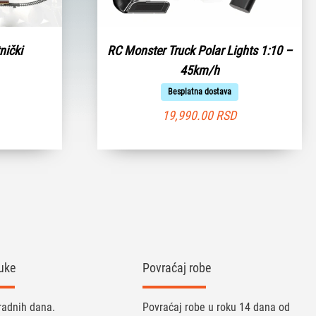
nički
RC Monster Truck Polar Lights 1:10 –
45km/h
Besplatna dostava
19,990.00
RSD
uke
Povraćaj robe
radnih dana.
Povraćaj robe u roku 14 dana od