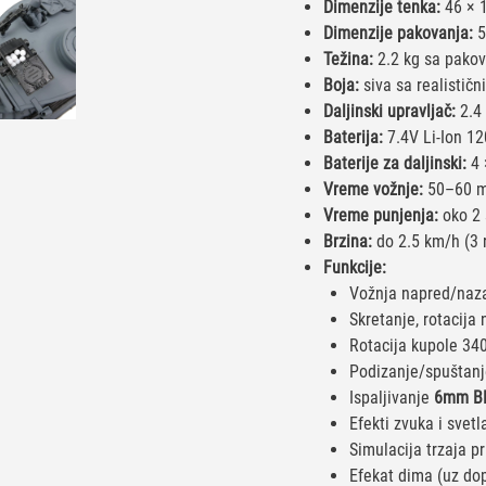
Dimenzije tenka:
46 × 
Dimenzije pakovanja:
5
Težina:
2.2 kg sa pako
Boja:
siva sa realističn
Daljinski upravljač:
2.4
Baterija:
7.4V Li-Ion 1
Baterije za daljinski:
4 
Vreme vožnje:
50–60 m
Vreme punjenja:
oko 2 
Brzina:
do 2.5 km/h (3 r
Funkcije:
Vožnja napred/naza
Skretanje, rotacija
Rotacija kupole 34
Podizanje/spuštanj
Ispaljivanje
6mm BB
Efekti zvuka i svetl
Simulacija trzaja pr
Efekat dima (uz do