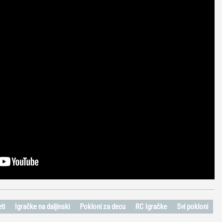
ti
Igračke na daljinski
Pokloni za decu
RC Igračke
Svi pokloni