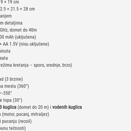
19 × 19 cm
2.5 × 21.5 × 28 cm
vanjem
im detaljima
 GHz, domet do 40m
200 mAh (uključena)
× AA 1.5V (nisu uključene)
inuta
sata
ežima kretanja – sporo, srednje, brzo)
d (3 brzine)
 na mestu (360°)
0–350°
e topa (30°)
 kuglica
(domet do 20 m) i
vodenih kuglica
a (motor, pucanj, mitraljez)
i pucanju (recoil)
punu tečnosti)