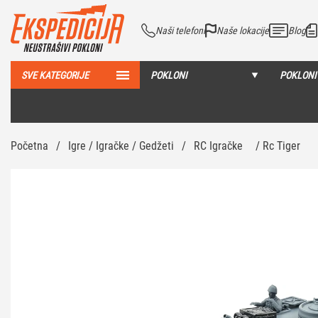
Naši telefoni
Naše lokacije
Blog
SVE KATEGORIJE
POKLONI
POKLONI
Početna
/
Igre / Igračke / Gedžeti
/
RC Igračke
/ Rc Tiger