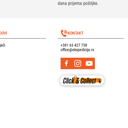
dana prijema pošiljke.
DOVI
KONTAKT
jači
+381 63 427 738
office@ekspedicija.rs