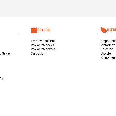
POKLONI
BREN
Kreativni pokloni
Zippo upal
Poklon za dečka
Victorinox
Poklon za devojku
Forchino
 / Sekači
Svi pokloni
Bicycle
Spacepen
e /