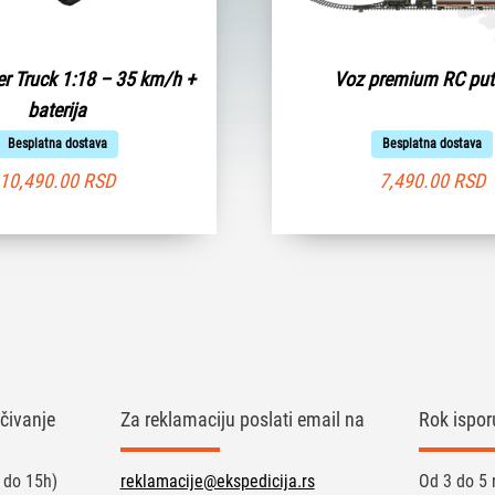
r Truck 1:18 – 35 km/h +
Voz premium RC put
baterija
Besplatna dostava
Besplatna dostava
10,490.00
RSD
7,490.00
RSD
čivanje
Za reklamaciju poslati email na
Rok ispor
 do 15h)
reklamacije@ekspedicija.rs
Od 3 do 5 