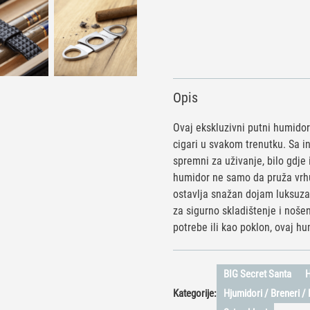
Opis
Ovaj ekskluzivni putni humidor
cigari u svakom trenutku. Sa
spremni za uživanje, bilo gdje 
humidor ne samo da pruža vrhu
ostavlja snažan dojam luksuza 
za sigurno skladištenje i noše
potrebe ili kao poklon, ovaj hum
BIG Secret Santa
H
Kategorije:
Hjumidori / Breneri /