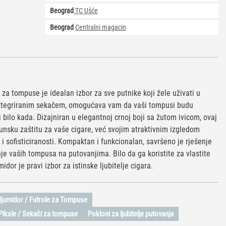
Beograd
TC Ušće
Beograd
Centralni magacin
 za tompuse je idealan izbor za sve putnike koji žele uživati u
 integriranim sekačem, omogućava vam da vaši tompusi budu
i bilo kada. Dizajniran u elegantnoj crnoj boji sa žutom ivicom, ovaj
nsku zaštitu za vaše cigare, već svojim atraktivnim izgledom
i sofisticiranosti. Kompaktan i funkcionalan, savršeno je rješenje
nje vaših tompusa na putovanjima. Bilo da ga koristite za vlastite
idor je pravi izbor za istinske ljubitelje cigara.
jumidor / Futrole za Tompuse
 Piksle / Sekači za tompuse
Pokloni za ljubitelje putovanja