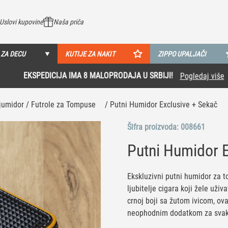
Uslovi kupovine
Naša priča
 ZA DECU
KUTIJE ZA NAKIT
ZIPPO UPALJAČI
EKSPEDICIJA IMA 8 MALOPRODAJA U SRBIJI!
Pogledaj više
jumidor / Futrole za Tompuse
/ Putni Humidor Exclusive + Sekač
Šifra proizvoda:
008661
Putni Humidor 
Ekskluzivni putni humidor za t
ljubitelje cigara koji žele už
crnoj boji sa žutom ivicom, ova
neophodnim dodatkom za svaki