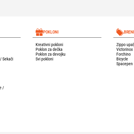
POKLONI
BREN
Kreativni pokloni
Zippo upal
Poklon za dečka
Victorinox
Poklon za devojku
Forchino
 / Sekači
Svi pokloni
Bicycle
Spacepen
e /