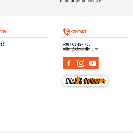
dana prijema pošiljke.
DOVI
KONTAKT
jači
+381 63 427 738
office@ekspedicija.rs