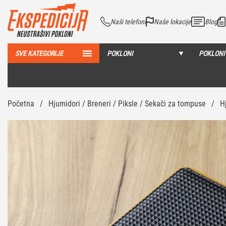
Naši telefoni
Naše lokacije
Blog
SVE KATEGORIJE
POKLONI
POKLONI
Početna
/
Hjumidori / Breneri / Piksle / Sekači za tompuse
/
H