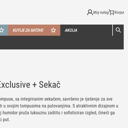
Moj nalog
KUTIJE ZA SATOVE
AKCIJA
Exclusive + Sekač
ompuse, sa integriranim sekačem, savršeno je rješenje za sve
ivati u svojim tompusima na putovanjima. S atraktivnim dizajnom u
j humidor pruža luksuznu zaštitu i sofisticiran izgled, čineći ga
 put.