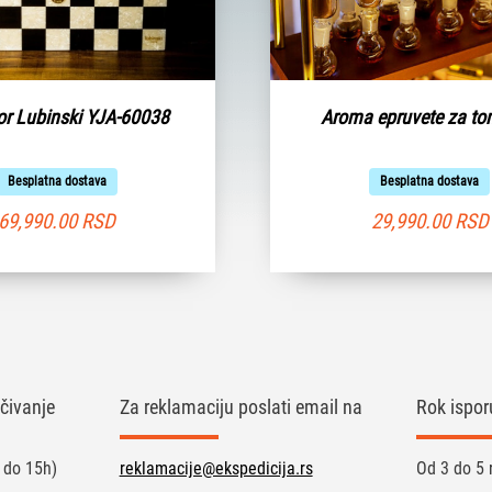
r Lubinski YJA-60038
Aroma epruvete za t
Besplatna dostava
Besplatna dostava
69,990.00
RSD
29,990.00
RSD
čivanje
Za reklamaciju poslati email na
Rok ispor
 do 15h)
reklamacije@ekspedicija.rs
Od 3 do 5 