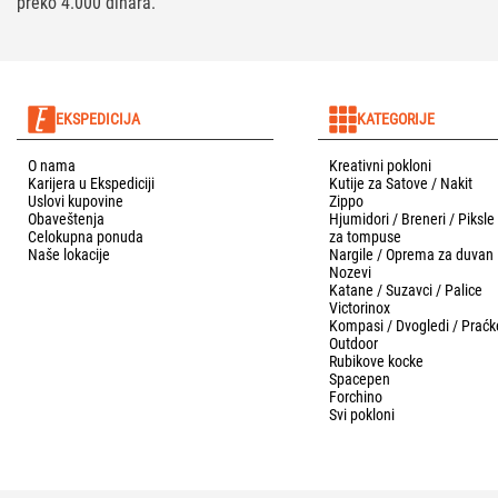
preko 4.000 dinara.
EKSPEDICIJA
KATEGORIJE
O nama
Kreativni pokloni
Karijera u Ekspediciji
Kutije za Satove / Nakit
Uslovi kupovine
Zippo
Obaveštenja
Hjumidori / Breneri / Piksle
Celokupna ponuda
za tompuse
Naše lokacije
Nargile / Oprema za duvan
Nozevi
Katane / Suzavci / Palice
Victorinox
Kompasi / Dvogledi / Praćk
Outdoor
Rubikove kocke
Spacepen
Forchino
Svi pokloni