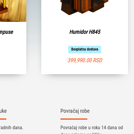
ompuse
Humidor H845
Besplatna dostava
399,990.00
RSD
uke
Povraćaj robe
radnih dana.
Povraćaj robe u roku 14 dana od