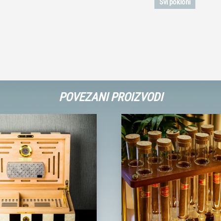
Svi pokloni
POVEZANI PROIZVODI