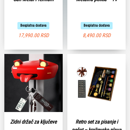
Besplatna dostava
Besplatna dostava
17,990.00
RSD
8,490.00
RSD
Zidni držač za ključeve
Retro set za pisanje i
pečat – kraljevsko plava