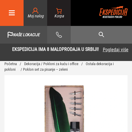
Moj nalog
NAŠE LOKACIJE
EKSPEDICIJA IMA 8 MALOPRODAJA U SRBIJI!
Pogledaj više
Početna
/
Dekoracija / Pokloni za kuću i office
/
Ostala dekoracija i
pokloni
/ Poklon set za pisanje – zeleni