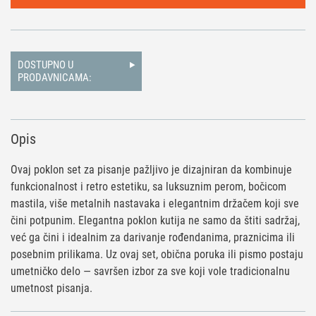
DOSTUPNO U
PRODAVNICAMA:
Opis
Ovaj poklon set za pisanje pažljivo je dizajniran da kombinuje
funkcionalnost i retro estetiku, sa luksuznim perom, bočicom
mastila, više metalnih nastavaka i elegantnim držačem koji sve
čini potpunim. Elegantna poklon kutija ne samo da štiti sadržaj,
već ga čini i idealnim za darivanje rođendanima, praznicima ili
posebnim prilikama. Uz ovaj set, obična poruka ili pismo postaju
umetničko delo — savršen izbor za sve koji vole tradicionalnu
umetnost pisanja.