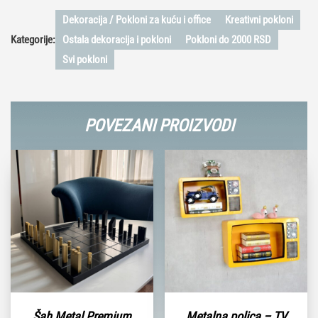
Dekoracija / Pokloni za kuću i office
Kreativni pokloni
Kategorije:
Ostala dekoracija i pokloni
Pokloni do 2000 RSD
Svi pokloni
POVEZANI PROIZVODI
Šah Metal Premium
Metalna polica – TV