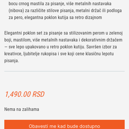
bocu crnog mastila za pisanje, više metalnih nastavaka
(nibova) za različite stilove pisanja, metalni držač ili podloga
za pero, elegantna poklon kutija sa retro dizajnom
Elegantni poklon set za pisanje sa stilizovanim perom u zelenoj
boji, mastilom, više metalnih nastavaka i dekorativnim držačem
— sve lepo upakovano u retro poklon kutiju. Savršen izbor za
kreativce, ljubitelje rukopisa i sve koji cene klasičnu lepotu
pisanja.
1,490.00
RSD
Nema na zalihama
Obavesti me kad bude dostupno